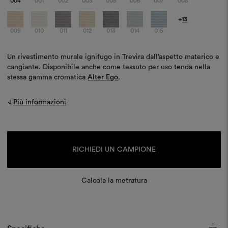
004
001
002
003
005
006
007
008
+
13
009
010
011
012
013
014
015
Un rivestimento murale ignifugo in Trevira dall’aspetto materico e
cangiante. Disponibile anche come tessuto per uso tenda nella
stessa gamma cromatica
Alter Ego
.
Più informazioni
Disponibilità
attuale:
RICHIEDI UN CAMPIONE
Calcola la metratura