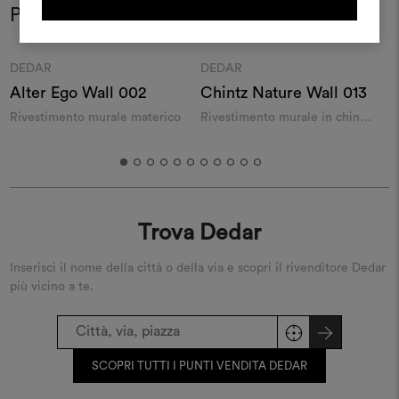
Potrebbe interessarti anche
REGISTRATI
Moodboard
Moodboard
DEDAR
DEDAR
Alter Ego Wall 002
Chintz Nature Wall 013
S
Rivestimento murale materico
Rivestimento murale in chintz
R
di lino
Trova Dedar
Inserisci il nome della città o della via e scopri il rivenditore Dedar
più vicino a te.
SCOPRI TUTTI I PUNTI VENDITA DEDAR