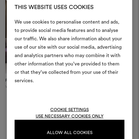
THIS WEBSITE USES COOKIES
We use cookies to personalise content and ads,
to provide social media features and to analyse
Crea 
our traffic. We also share information about your
use of our site with our social media, advertising
moodboar
and analytics partners who may combine it with
Uno strumento interattivo p
other information that you’ve provided to them
e condividere le tue idee,
or that they’ve collected from your use of their
materiali e tessuti per i tu
services.
Palazzo Vista
Palazzo Vista
Pa
Verona
Verona
Ve
Per creare o modifica
moodboard, effettua il 
registrati.
COOKIE SETTINGS
USE NECESSARY COOKIES ONLY
LOGIN
ALLOW ALL COOKIES