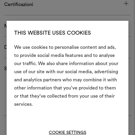
Certificazioni
Manutenzione e confezionamento
THIS WEBSITE USES COOKIES
Download
We use cookies to personalise content and ads,
to provide social media features and to analyse
Crea 
our traffic. We also share information about your
Spedizioni e resi
use of our site with our social media, advertising
moodboar
and analytics partners who may combine it with
Uno strumento interattivo p
other information that you’ve provided to them
e condividere le tue idee,
or that they’ve collected from your use of their
materiali e tessuti per i tu
services.
Per creare o modifica
moodboard, effettua il 
registrati.
Trova Dedar
COOKIE SETTINGS