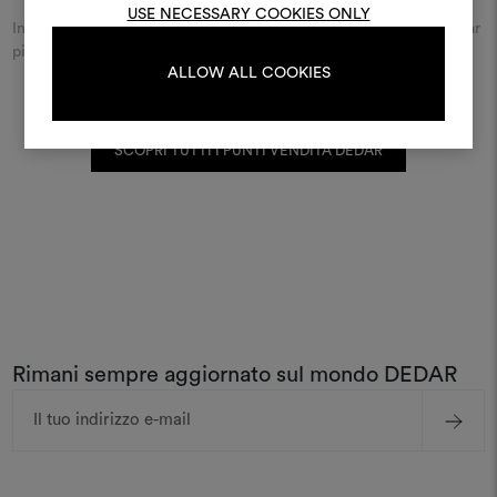
USE NECESSARY COOKIES ONLY
Inserisci il nome della città o della via e scopri il rivenditore Dedar
più vicino a te.
LOGIN
ALLOW ALL COOKIES
SCOPRI TUTTI I PUNTI VENDITA DEDAR
REGISTRATI
Rimani sempre aggiornato sul mondo DEDAR
Indirizzo
e-
mail