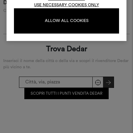
Dans Les Nuages 001
Candy Cotton 002
USE NECESSARY COOKIES ONLY
Ciniglia mélange
Soffice ciniglia di cotone
M
LOGIN
ALLOW ALL COOKIES
REGISTRATI
Trova Dedar
Inserisci il nome della città o della via e scopri il rivenditore Dedar
più vicino a te.
SCOPRI TUTTI I PUNTI VENDITA DEDAR