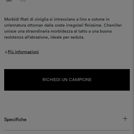
001
002
Morbidi filati di ciniglia si intrecciano a lino e cotone in
un’armatura ottoman dalle coste irregolari finissime. Cheniller
unisce una straordinaria morbidezza al tatto a una buona
resistenza all’abrasione, ideale per seduta.
Più informazioni
Disponibilità
attuale:
RICHIEDI UN CAMPIONE
Specifiche