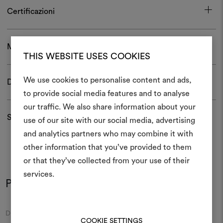
Certificazioni
Manutenzione e confezionamento
THIS WEBSITE USES COOKIES
We use cookies to personalise content and ads,
Download
to provide social media features and to analyse
Crea 
our traffic. We also share information about your
Spedizioni e resi
use of our site with our social media, advertising
moodboar
and analytics partners who may combine it with
Uno strumento interattivo p
other information that you’ve provided to them
e condividere le tue idee,
or that they’ve collected from your use of their
materiali e tessuti per i tu
services.
Potrebbe interessarti anche
Per creare o modifica
moodboard, effettua il 
registrati.
Moodboard
Moodboard
DEDAR
DEDAR
COOKIE SETTINGS