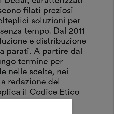
di Dedar, caratterizzati
cono filati preziosi
olteplici soluzioni per
a senza tempo. Dal 2011
duzione e distribuzione
a parati. A partire dal
ungo termine per
e nelle scelte, nei
lla redazione del
pplica il Codice Etico
rincipi etici di
za rappresenti il