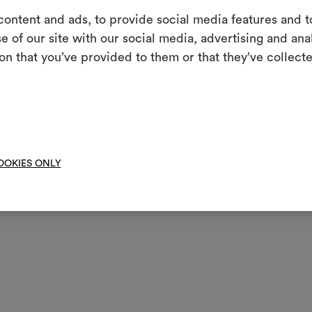
cita e di uno sviluppo sosteni
ontent and ads, to provide social media features and to
m
e of our site with our social media, advertising and an
r amplia ulteriormente il pro
on that you’ve provided to them or that they’ve collecte
Uno strumento i
l’acquisizione di Mariaflora,
le tue idee, ac
i performance fondato a Biella
 della manifattura tessile ital
moo
 innovazione tecnica, cultura de
OOKIES ONLY
uove possibilità.