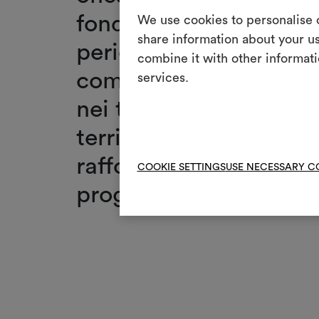
fondamento di una cres
We use cookies to personalise c
share information about your us
periodo. Nel 2024 Deda
combine it with other informati
competenze attraverso 
services.
nei tessuti outdoor e d
territorio d’eccellenza
rafforza il dialogo tra
COOKIE SETTINGS
USE NECESSARY C
progettuale, aprendo n