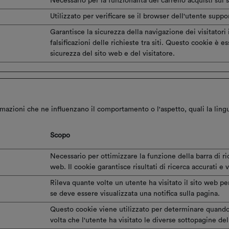
Necessario per la funzionalità del carrello acquisti sul 
Utilizzato per verificare se il browser dell'utente suppo
Garantisce la sicurezza della navigazione dei visitator
falsificazioni delle richieste tra siti. Questo cookie è e
sicurezza del sito web e del visitatore.
zioni che ne influenzano il comportamento o l'aspetto, quali la lingua p
Scopo
Necessario per ottimizzare la funzione della barra di ri
web. Il cookie garantisce risultati di ricerca accurati e v
Rileva quante volte un utente ha visitato il sito web p
se deve essere visualizzata una notifica sulla pagina.
Questo cookie viene utilizzato per determinare quando 
volta che l'utente ha visitato le diverse sottopagine del