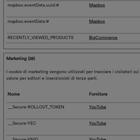
mapbox.eventData.uuid:#
Mapbox
mapbox.eventData:#
Mapbox
RECENTLY_VIEWED_PRODUCTS
BigCommerce
Marketing (28)
I cookie di marketing vengono utilizzati per tracciare i visitatori su
valore per editori e inserzionisti di terze parti.
Nome
Fornitore
__Secure-ROLLOUT_TOKEN
YouTube
__Secure-YEC
YouTube
__Secure-YNID
YouTube