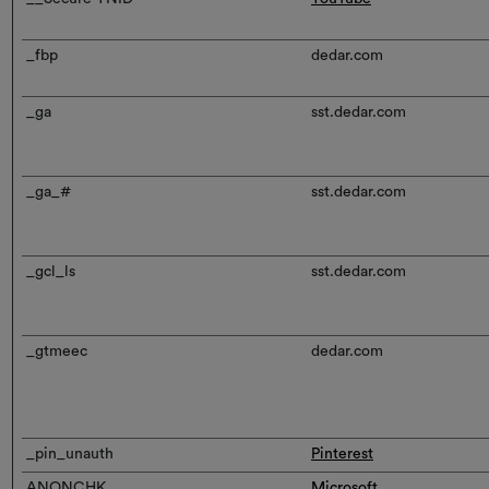
_fbp
dedar.com
_ga
sst.dedar.com
_ga_#
sst.dedar.com
_gcl_ls
sst.dedar.com
_gtmeec
dedar.com
_pin_unauth
Pinterest
ANONCHK
Microsoft