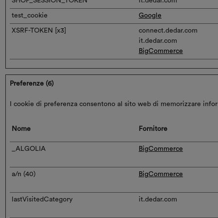
SHOP_SESSION_TOKEN
it.dedar.com
test_cookie
Google
XSRF-TOKEN [x3]
connect.dedar.com
it.dedar.com
BigCommerce
Preferenze (6)
I cookie di preferenza consentono al sito web di memorizzare informa
Nome
Fornitore
_ALGOLIA
BigCommerce
a/n (40)
BigCommerce
lastVisitedCategory
it.dedar.com