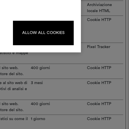
progetti.
l sito web.
Sessione
Archiviazione
tore del sito.
locale HTML
Per creare o modificare le
ne e il tempo
1 giorno
Cookie HTTP
dboard, effettua il login o
uesti dati
registrati.
icitari e per
ALLOW ALL COOKIES
ento dell'utente
Sessione
Pixel Tracker
LOGIN
tatistici e mappe
l sito web.
400 giorni
Cookie HTTP
tore del sito.
REGISTRATI
 al sito web di
3 mesi
Cookie HTTP
ivi di analisi e
l sito web.
400 giorni
Cookie HTTP
tore del sito.
stici su come il
1 giorno
Cookie HTTP