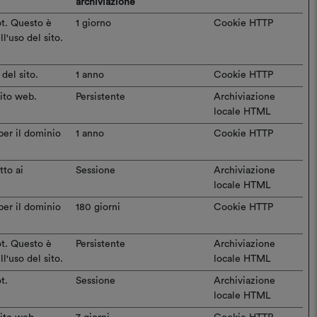
archiviazione
ot. Questo è
1 giorno
Cookie HTTP
ll'uso del sito.
del sito.
1 anno
Cookie HTTP
sito web.
Persistente
Archiviazione
locale HTML
per il dominio
1 anno
Cookie HTTP
tto ai
Sessione
Archiviazione
locale HTML
per il dominio
180 giorni
Cookie HTTP
ot. Questo è
Persistente
Archiviazione
ll'uso del sito.
locale HTML
t.
Sessione
Archiviazione
locale HTML