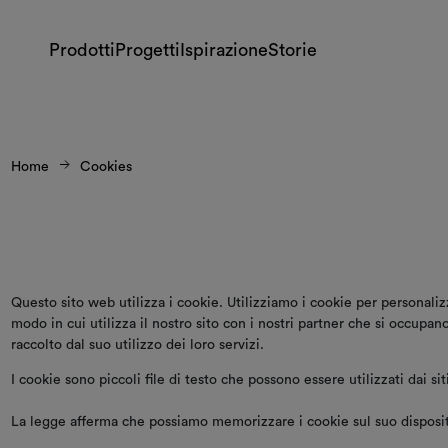
Prodotti
Progetti
Ispirazione
Storie
Home
Cookies
Questo sito web utilizza i cookie. Utilizziamo i cookie per personaliz
modo in cui utilizza il nostro sito con i nostri partner che si occupa
raccolto dal suo utilizzo dei loro servizi.
I cookie sono piccoli file di testo che possono essere utilizzati dai si
La legge afferma che possiamo memorizzare i cookie sul suo dispositi