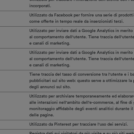
incorporati.
Utilizzato da Facebook per fornire una serie di prodotti
come offerte in tempo reale da inserzionisti terzi.
Utilizzato per inviare dati a Google Analytics in merito 
al comportamento dell'utente. Tiene traccia dell'utente
e canali di marketing.
Utilizzato per inviare dati a Google Analytics in merito 
al comportamento dell'utente. Tiene traccia dell'utente
e canali di marketing.
Tiene traccia del tasso di conversione tra l'utente e i 
pubblicitari sul sito web: questo serve a ottimizzare la
degli annunci sul sito.
Utilizzato per archiviare temporaneamente ed elaborare 
alle interazioni nell'ambito dell'e-commerce, al fine di
monitoraggio affidabile degli eventi analitici durante i
delle pagine.
Utilizzato da Pinterest per tracciare l'uso dei servizi.
Registra dati sui visitatori da più visite e su più siti we