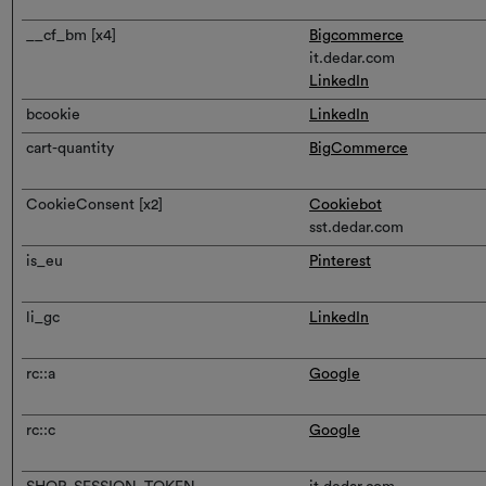
__cf_bm [x4]
Bigcommerce
it.dedar.com
LinkedIn
bcookie
LinkedIn
cart-quantity
BigCommerce
CookieConsent [x2]
Cookiebot
sst.dedar.com
is_eu
Pinterest
li_gc
LinkedIn
rc::a
Google
rc::c
Google