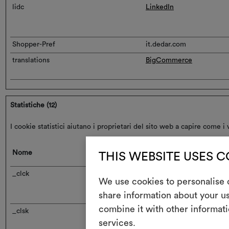
lidc
LinkedIn
Shopper-Pref
it.dedar.com
translations
BigCommerce
Statistiche (12)
I cookie statistici aiutano i proprietari del sito web a capire come 
Nome
Fornitore
THIS WEBSITE USES 
_clck
Microsoft
We use cookies to personalise c
share information about your us
combine it with other informati
_clsk
Microsoft
services.