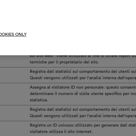
Registra dati statistici sul comportamento dei utenti su
Questi vengono utilizzati per l'analisi interna dall'opera
Contiene dati sulla navigazione dell'utente, l'interazio
moo
trascorso sul sito web e sulle sue pagine secondarie. Q
servono a ottimizzare la pertinenza degli annunci pubbl
OOKIES ONLY
scopi statistici.
Raccoglie dati relativi alla navigazione e al comportam
sul sito web - Viene utilizzato al fine di stilare report s
termiche per il proprietario del sito.
Registra dati statistici sul comportamento dei utenti su
Questi vengono utilizzati per l'analisi interna dall'opera
Assegna al visitatore ID non personale: questo consente
determinare il numero di visite utente specifico per mot
statistica.
Registra dati statistici sul comportamento dei utenti su
Questi vengono utilizzati per l'analisi interna dall'opera
Registra un ID univoco utilizzato per generare dati stati
visitatore utilizza il sito internet.