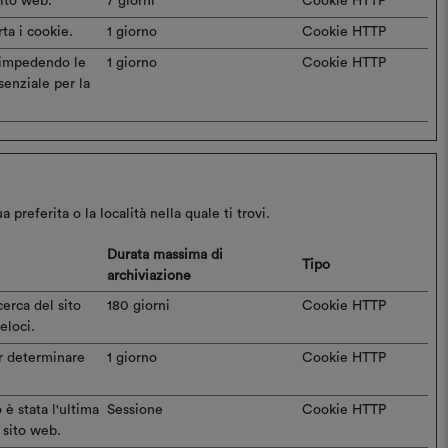
sito web.
7 giorni
Cookie HTTP
rta i cookie.
1 giorno
Cookie HTTP
i impedendo le
1 giorno
Cookie HTTP
ssenziale per la
referita o la località nella quale ti trovi.
Durata massima di
Tipo
archiviazione
cerca del sito
180 giorni
Cookie HTTP
eloci.
er determinare
1 giorno
Cookie HTTP
è stata l'ultima
Sessione
Cookie HTTP
 sito web.