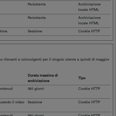
Persistente
Archiviazione
locale HTML
Persistente
Archiviazione
locale HTML
atore.
Sessione
Cookie HTTP
ano rilevanti e coinvolgenti per il singolo utente e quindi di maggior
Durata massima di
Tipo
archiviazione
contenuti
180 giorni
Cookie HTTP
usando il video
Sessione
Cookie HTTP
contenuti
180 giorni
Cookie HTTP