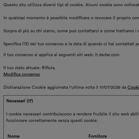
Questo sito utilizza diversi tipi di cookie. Alcuni cookie sono colloc
In qualsiasi momento è possibile modificare o revocare il proprio co
Scopra di più su chi siamo, come può contattarci e come trattiamo i da
Specifica l’ID del tuo consenso e la data di quando ci hai contattati 
Il tuo consenso si applica ai seguenti siti web: it.dedar.com
Il tuo stato attuale: Rifiuta.
Modifica consenso
Dichiarazione Cookie aggiornata l'ultima volta il 11/07/2026 da
Cook
Necessari (17)
I cookie necessari contribuiscono a rendere fruibile il sito web abil
funzionare correttamente senza questi cookie.
Nome
Fornitore