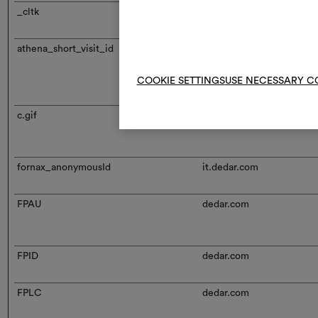
_cltk
Microsoft
athena_short_visit_id
it.dedar.com
COOKIE SETTINGS
USE NECESSARY C
c.gif
Microsoft
fornax_anonymousId
it.dedar.com
FPAU
dedar.com
FPID
dedar.com
FPLC
dedar.com