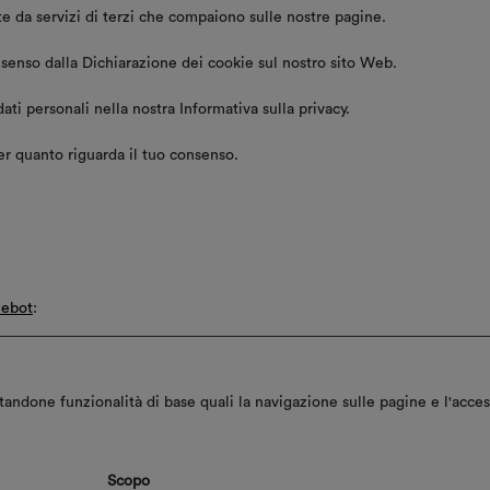
ate da servizi di terzi che compaiono sulle nostre pagine.
nsenso dalla Dichiarazione dei cookie sul nostro sito Web.
ti personali nella nostra Informativa sulla privacy.
per quanto riguarda il tuo consenso.
iebot
:
itandone funzionalità di base quali la navigazione sulle pagine e l'access
Scopo