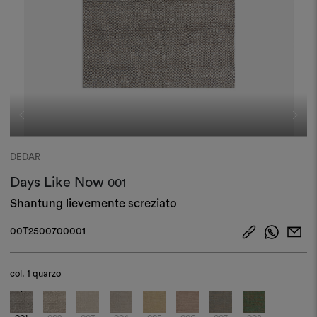
DEDAR
Days Like Now
001
Shantung lievemente screziato
00T2500700001
col.
1 quarzo