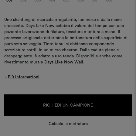
001
002
003
004
005
006
007
008
Uno shantung di ricercata irregolarità, luminoso e dalla mano
croccante. Days Like Now celebra il valore del tempo con una
paziente lavorazione di filatura, tessitura e tintura a mano. Il
processo artigianale determina la bottonatura della superficie di
pura seta selvaggia. Tinte tenui si abbinano componendo
screziature sottili in un micro chevron. Dalla caduta piena e
drappeggiante, è adatto a uso tenda. Disponibile anche come
rivestimento murale
Days Like Now Wall
.
Più informazioni
Disponibilità
attuale:
RICHIEDI UN CAMPIONE
Calcola la metratura