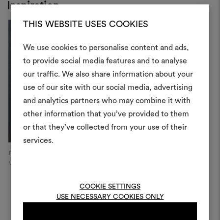
Inspiration
THIS WEBSITE USES COOKIES
We use cookies to personalise content and ads,
to provide social media features and to analyse
Crea 
our traffic. We also share information about your
use of our site with our social media, advertising
moodboar
and analytics partners who may combine it with
Uno strumento interattivo p
other information that you’ve provided to them
e condividere le tue idee,
or that they’ve collected from your use of their
materiali e tessuti per i tu
services.
Fabric-covered screen
Dedar Campaign, 2025
Per creare o modifica
Milan
moodboard, effettua il 
registrati.
COOKIE SETTINGS
USE NECESSARY COOKIES ONLY
LOGIN