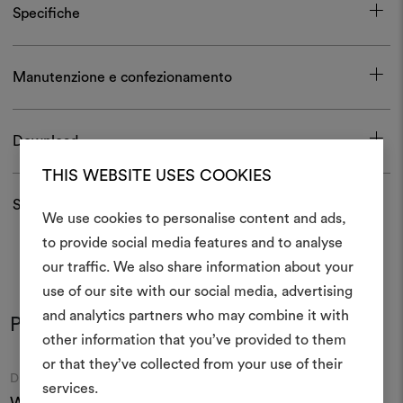
Specifiche
Manutenzione e confezionamento
Download
THIS WEBSITE USES COOKIES
Spedizioni e resi
We use cookies to personalise content and ads,
to provide social media features and to analyse
Crea 
our traffic. We also share information about your
use of our site with our social media, advertising
moodboar
and analytics partners who may combine it with
Potrebbe interessarti anche
Uno strumento interattivo p
other information that you’ve provided to them
e condividere le tue idee,
or that they’ve collected from your use of their
materiali e tessuti per i tu
Moodboard
Moodboard
DEDAR
DEDAR
services.
Wide Wool Éluard 001
Sabbioneta 001
C