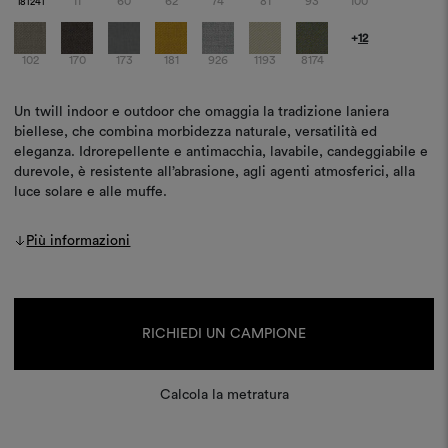
11
60
62
74
81
93
100
181241
+
12
102
170
173
181
926
1193
8174
Un twill indoor e outdoor che omaggia la tradizione laniera
biellese, che combina morbidezza naturale, versatilità ed
eleganza. Idrorepellente e antimacchia, lavabile, candeggiabile e
durevole, è resistente all’abrasione, agli agenti atmosferici, alla
luce solare e alle muffe.
Più informazioni
Disponibilità
attuale:
RICHIEDI UN CAMPIONE
Calcola la metratura