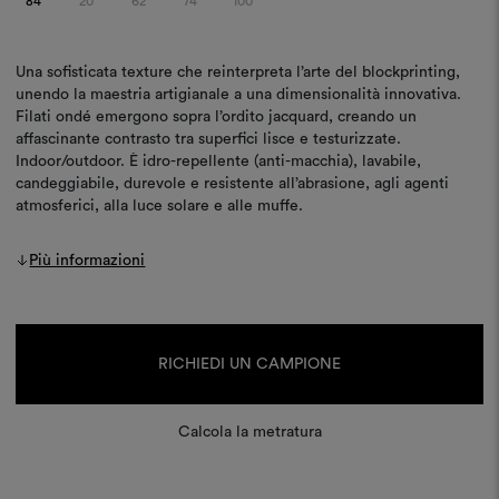
84
20
62
74
100
Una sofisticata texture che reinterpreta l’arte del blockprinting,
unendo la maestria artigianale a una dimensionalità innovativa.
Filati ondé emergono sopra l’ordito jacquard, creando un
affascinante contrasto tra superfici lisce e testurizzate.
Indoor/outdoor. È idro-repellente (anti-macchia), lavabile,
candeggiabile, durevole e resistente all’abrasione, agli agenti
atmosferici, alla luce solare e alle muffe.
Più informazioni
Disponibilità
attuale:
RICHIEDI UN CAMPIONE
Calcola la metratura