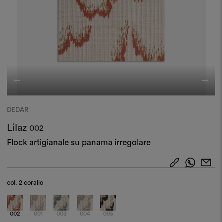
DEDAR
Lilaz
002
Flock artigianale su panama irregolare
col.
2 corallo
002
001
003
004
005