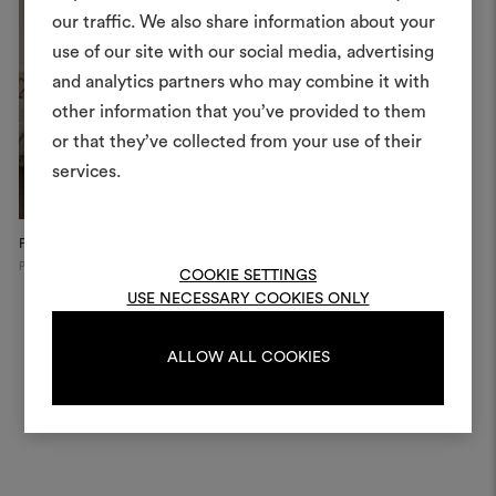
Crea 
our traffic. We also share information about your
use of our site with our social media, advertising
moodboar
and analytics partners who may combine it with
Uno strumento interattivo p
other information that you’ve provided to them
e condividere le tue idee,
or that they’ve collected from your use of their
materiali e tessuti per i tu
services.
Per creare o modifica
moodboard, effettua il 
Private Apartment
Dedar Campaign, 2025
Th
registrati.
Poland
Ne
COOKIE SETTINGS
USE NECESSARY COOKIES ONLY
LOGIN
ALLOW ALL COOKIES
REGISTRATI