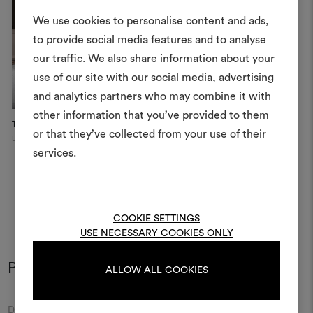
We use cookies to personalise content and ads,
to provide social media features and to analyse
Crea 
our traffic. We also share information about your
use of our site with our social media, advertising
moodboar
and analytics partners who may combine it with
Uno strumento interattivo p
other information that you’ve provided to them
The OWO Residential Project
Sveva Chair
e condividere le tue idee,
or that they’ve collected from your use of their
London
materiali e tessuti per i tu
services.
Per creare o modifica
moodboard, effettua il 
registrati.
COOKIE SETTINGS
USE NECESSARY COOKIES ONLY
Potrebbe interessarti anche
LOGIN
ALLOW ALL COOKIES
Moodboard
Moodboard
DEDAR
DEDAR