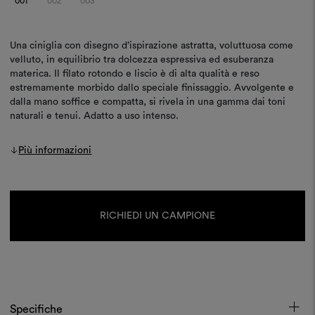
001
002
003
Una ciniglia con disegno d’ispirazione astratta, voluttuosa come
velluto, in equilibrio tra dolcezza espressiva ed esuberanza
materica. Il filato rotondo e liscio è di alta qualità e reso
estremamente morbido dallo speciale finissaggio. Avvolgente e
dalla mano soffice e compatta, si rivela in una gamma dai toni
naturali e tenui. Adatto a uso intenso.
Più informazioni
Disponibilità
attuale:
RICHIEDI UN CAMPIONE
Specifiche