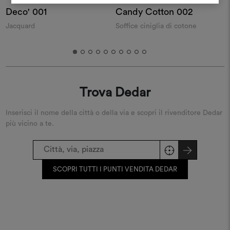
REGISTRATI
Deco' 001
Candy Cotton 002
A
Jacquard
Soffice ciniglia di cotone
C
Trova Dedar
Inserisci il nome della città o della via e scopri il rivenditore Dedar
più vicino a te.
SCOPRI TUTTI I PUNTI VENDITA DEDAR