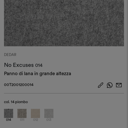
DEDAR
No Excuses
014
Panno di lana in grande altezza
00T2001200014
col.
14 piombo
014
011
012
013