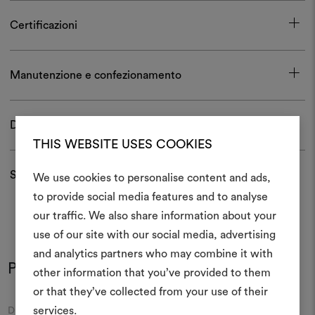
Certificazioni
Manutenzione e confezionamento
Download
THIS WEBSITE USES COOKIES
Spedizioni e resi
We use cookies to personalise content and ads,
to provide social media features and to analyse
Crea 
our traffic. We also share information about your
use of our site with our social media, advertising
moodboar
and analytics partners who may combine it with
Potrebbe interessarti anche
Uno strumento interattivo p
other information that you’ve provided to them
e condividere le tue idee,
or that they’ve collected from your use of their
materiali e tessuti per i tu
Moodboard
Moodboard
services.
DEDAR
DEDAR