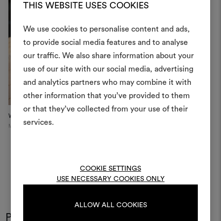
THIS WEBSITE USES COOKIES
We use cookies to personalise content and ads,
to provide social media features and to analyse
Crea 
our traffic. We also share information about your
use of our site with our social media, advertising
moodboar
and analytics partners who may combine it with
Uno strumento interattivo p
other information that you’ve provided to them
e condividere le tue idee,
or that they’ve collected from your use of their
materiali e tessuti per i tu
White chairs
Down Hall Hotel
B
services.
Milan
London
Ma
Per creare o modifica
moodboard, effettua il 
registrati.
COOKIE SETTINGS
USE NECESSARY COOKIES ONLY
LOGIN
ALLOW ALL COOKIES
Potrebbe interessarti anche