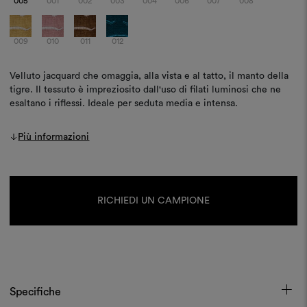
005
001
002
003
004
006
007
008
009
010
011
012
Velluto jacquard che omaggia, alla vista e al tatto, il manto della
tigre. Il tessuto è impreziosito dall'uso di filati luminosi che ne
esaltano i riflessi. Ideale per seduta media e intensa.
Più informazioni
Disponibilità
attuale:
RICHIEDI UN CAMPIONE
Specifiche