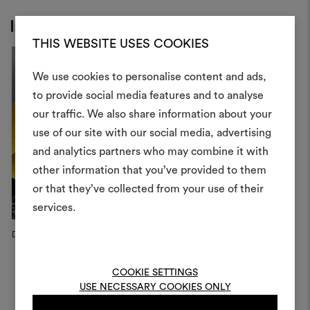
Inspiration
THIS WEBSITE USES COOKIES
We use cookies to personalise content and ads,
to provide social media features and to analyse
Crea 
our traffic. We also share information about your
use of our site with our social media, advertising
moodboar
and analytics partners who may combine it with
Uno strumento interattivo p
other information that you’ve provided to them
e condividere le tue idee,
or that they’ve collected from your use of their
materiali e tessuti per i tu
services.
Per creare o modifica
Dedar Campaign, 2026
Dedar Campaign, 2026
D
moodboard, effettua il 
registrati.
COOKIE SETTINGS
USE NECESSARY COOKIES ONLY