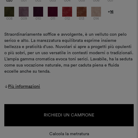
020
001
002
003
004
005
006
007
+
16
008
009
010
011
012
013
014
Straordinariamente soffice e avvolgente, è un velluto con pelo
serico e alto. La marezzatura equilibrata esprime insieme
bellezza e praticità d’uso. Nuvolari si apre a progetti più opulenti
o più sobri, per un uso versatile in contesti moderni o tradizionali.
L’ampia gamma cromatica evoca toni serici. Lavabile, ha la seduta
come sua vocazione naturale, ma per caduta piena e fluida
eccelle anche su tenda.
Più informazioni
Disponibilità
attuale:
RICHIEDI UN CAMPIONE
Calcola la metratura