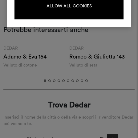
LOGIN
ALLOW ALL COOKIES
REGISTRATI
Potrebbe interessarti anche
Moodboard
Moodboard
DEDAR
DEDAR
Adamo & Eva 154
Romeo & Giulietta 143
Velluto di cotone
Velluto di seta
V
Trova Dedar
Inserisci il nome della città o della via e scopri il rivenditore Dedar
più vicino a te.