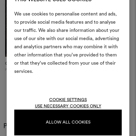
We use cookies to personalise content and ads,
to provide social media features and to analyse
Crea 
our traffic. We also share information about your
use of our site with our social media, advertising
moodboar
and analytics partners who may combine it with
Uno strumento interattivo p
other information that you’ve provided to them
e condividere le tue idee,
or that they’ve collected from your use of their
Galerie Thierry Lemaire
Showroom Inside 14
G
materiali e tessuti per i tu
Paris
Lyon
Pa
services.
Per creare o modifica
moodboard, effettua il 
registrati.
COOKIE SETTINGS
USE NECESSARY COOKIES ONLY
LOGIN
ALLOW ALL COOKIES
Potrebbe interessarti anche