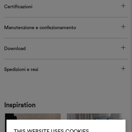
Certificazioni
Manutenzione e confezionamento
Download
Spedizioni e resi
Inspiration
THIS WEBSITE USES COOKIES