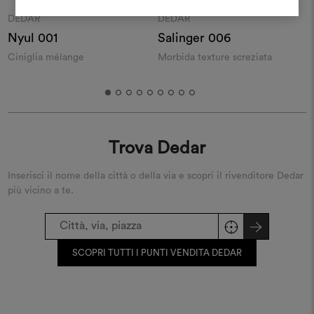
REGISTRATI
Moodboard
Moodboard
DEDAR
DEDAR
Nyul 001
Salinger 006
S
Ciniglia mélange
Morbida texture screziata
M
Trova Dedar
Inserisci il nome della città o della via e scopri il rivenditore Dedar
più vicino a te.
SCOPRI TUTTI I PUNTI VENDITA DEDAR