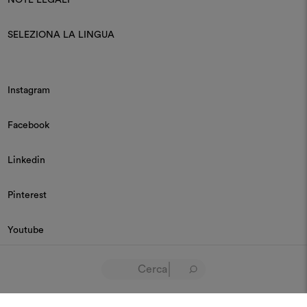
SELEZIONA LA LINGUA
Instagram
Facebook
Linkedin
Pinterest
Youtube
© 2026 Dedar P.IVA 03187590157