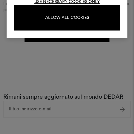
USE NECESSARY COOKIES ONLY
Inserisci il nome della città o della via e scopri il rivenditore Dedar
più vicino a te.
LOGIN
ALLOW ALL COOKIES
SCOPRI TUTTI I PUNTI VENDITA DEDAR
REGISTRATI
Rimani sempre aggiornato sul mondo DEDAR
Indirizzo
e-
mail