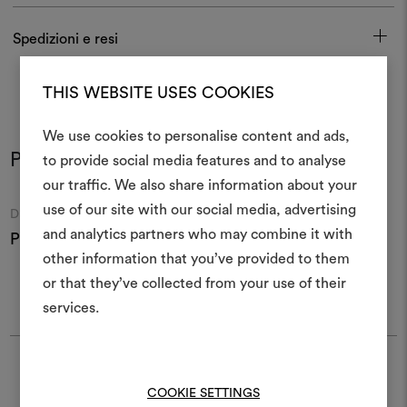
Spedizioni e resi
THIS WEBSITE USES COOKIES
We use cookies to personalise content and ads,
Potrebbe interessarti anche
to provide social media features and to analyse
Crea 
our traffic. We also share information about your
use of our site with our social media, advertising
Moodboard
Moodboard
DEDAR
DEDAR
moodboar
and analytics partners who may combine it with
Pin003 Soutache 001
Pin005 Lipcord 001
P
Uno strumento interattivo p
other information that you’ve provided to them
e condividere le tue idee,
or that they’ve collected from your use of their
materiali e tessuti per i tu
services.
Per creare o modifica
moodboard, effettua il 
Trova Dedar
registrati.
COOKIE SETTINGS