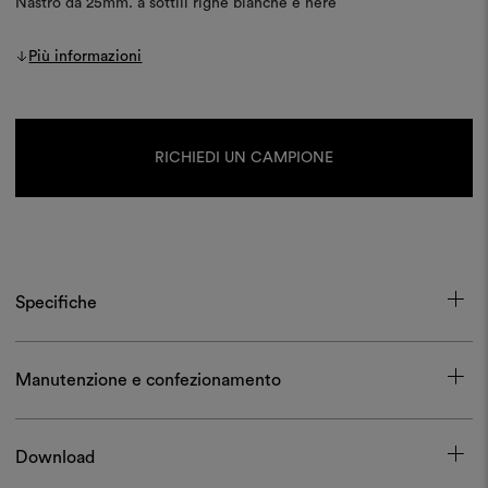
Nastro da 25mm. a sottili righe bianche e nere
Più informazioni
Disponibilità
attuale:
RICHIEDI UN CAMPIONE
Specifiche
Manutenzione e confezionamento
Download