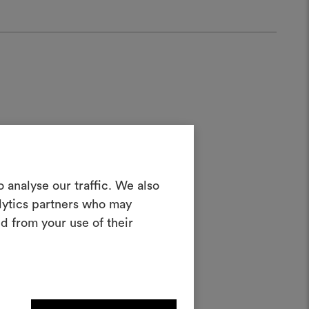
Crea una
 analyse our traffic. We also
oodboard
alytics partners who may
d from your use of their
nterattivo per dare vita e condividere
costando materiali e tessuti per i tuoi
progetti.
Per creare o modificare le
dboard, effettua il login o