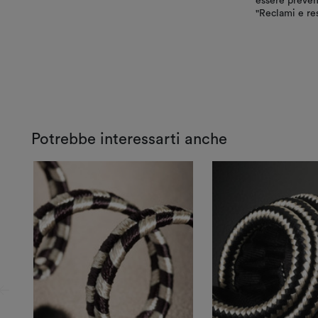
essere preven
"Reclami e res
Potrebbe interessarti anche