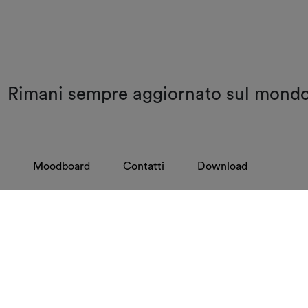
Rimani sempre aggiornato sul mon
Moodboard
Contatti
Download
Domande frequenti
Co
Consulta le FAQ
Scop
GOVERNANCE