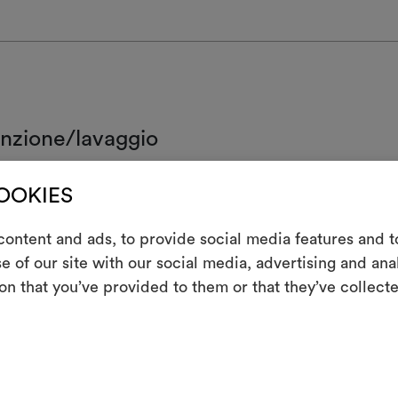
nzione/lavaggio
 lavare ad acqua
COOKIES
resistente al cloro
ontent and ads, to provide social media features and to
m
atura tiepida
e of our site with our social media, advertising and an
on that you’ve provided to them or that they’ve collecte
Uno strumento i
re a secco con percloroetilene e trielina, senza aggiunta di acqua, con
one meccanica e temperatura ridotte
le tue idee, ac
 asciugare a macchina
moo