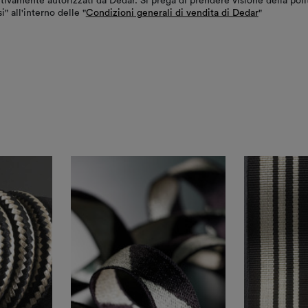
tivamente autorizzati da Dedar. Si prega di prendere visione della poli
i" all'interno delle "
Condizioni generali di vendita di Dedar
"