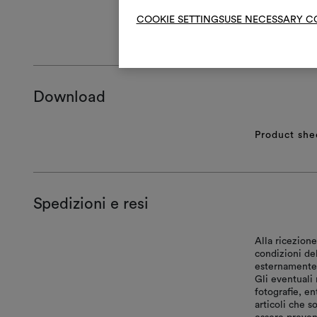
COOKIE SETTINGS
USE NECESSARY C
ISTRUZIONI 
Download
Product she
Spedizioni e resi
Alla ricezione
condizioni de
esternamente, 
Gli eventuali 
fotografie, en
articoli che s