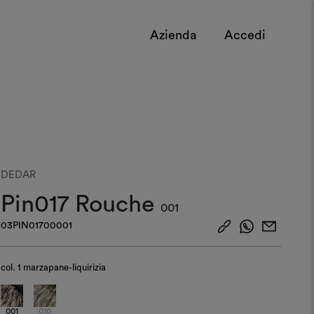
Azienda
Accedi
DEDAR
Pin017 Rouche
001
03PIN01700001
col.
1 marzapane-liquirizia
001
010