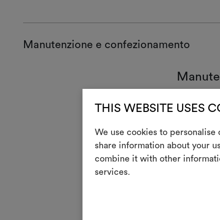
Manutenzione e confezionamento
Manute
1
Non
THIS WEBSITE USES 
T
Non 
We use cookies to personalise c
H
Stir
share information about your us
combine it with other informati
Puli
P
azi
services.
R
Non