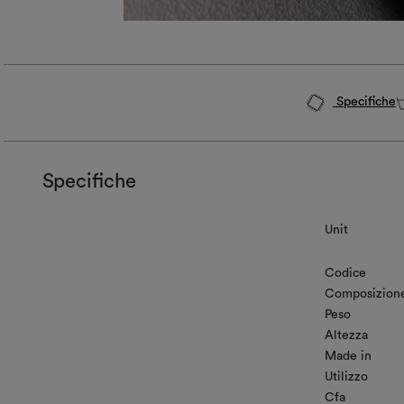
Specifiche
Specifiche
Unit
Codice
Composizion
Peso
Altezza
Made in
Utilizzo
Cfa