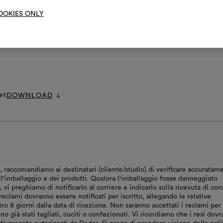
OOKIES ONLY
DI CURA GENERALE
et
DOWNLOAD
, raccomandiamo ai destinatari (cliente/studio) di verificare accuratam
ll'imballaggio e dei prodotti. Qualora l'imballaggio fosse danneggiato
vi preghiamo di notificarlo al corriere e indicarlo sulla ricevuta di co
reclami dovranno essere notificati per iscritto, allegando le relative
tro 8 giorni dalla data di ricezione. Non saranno accettati i reclami per
ono già stati tagliati, cuciti o confezionati. Vi ricordiamo che i resi dov