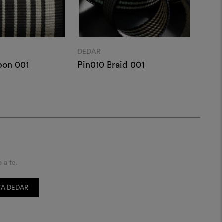
DEDAR
DEDA
bon 001
Pin010 Braid 001
Pin0
o a te.
ITA DEDAR