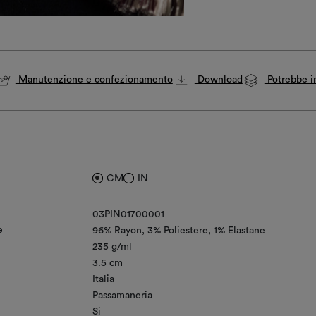
Manutenzione e confezionamento
Download
Potrebbe in
CM
IN
03PIN01700001
e
96% Rayon
3% Poliestere
1% Elastane
235 g/ml
3.5 cm
Italia
Passamaneria
Si