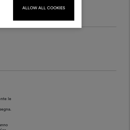
registrati.
ALLOW ALL COOKIES
LOGIN
REGISTRATI
ente le
nsegna.
ranno