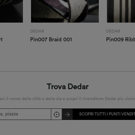
DEDAR
DEDAR
1
Pin007 Braid 001
Pin009 Rib
Trova Dedar
sci il nome della città o della via e scopri il rivenditore Dedar più vicin
SCOPRI TUTTI I PUNTI VEND