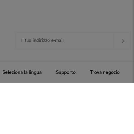
Indirizzo
e-
mail
Seleziona la lingua
Supporto
Trova negozio
tenzione
Press
ti
Resta sempre aggiornato