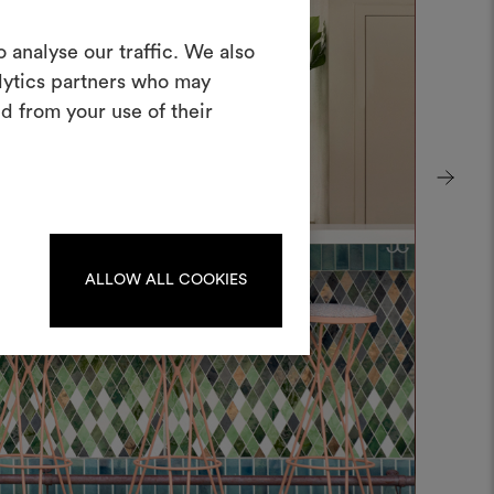
Crea una
 analyse our traffic. We also
oodboard
alytics partners who may
d from your use of their
nterattivo per dare vita e condividere
costando materiali e tessuti per i tuoi
progetti.
Per creare o modificare le
dboard, effettua il login o
registrati.
ALLOW ALL COOKIES
LOGIN
REGISTRATI