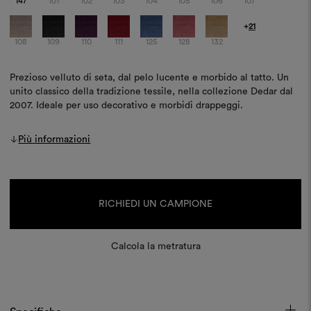
147
101
102
103
104
105
106
107
+
21
108
109
110
111
125
128
132
Prezioso velluto di seta, dal pelo lucente e morbido al tatto. Un
unito classico della tradizione tessile, nella collezione Dedar dal
2007. Ideale per uso decorativo e morbidi drappeggi.
Più informazioni
Disponibilità
attuale:
RICHIEDI UN CAMPIONE
Calcola la metratura