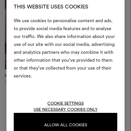
THIS WEBSITE USES COOKIES
We use cookies to personalise content and ads,
to provide social media features and to analyse
Crea 
our traffic. We also share information about your
use of our site with our social media, advertising
moodboar
and analytics partners who may combine it with
Uno strumento interattivo p
other information that you’ve provided to them
e condividere le tue idee,
or that they’ve collected from your use of their
materiali e tessuti per i tu
services.
Redemption Boutique
MAWU chairs
M
In
New York
The Invisible Collection Pop Up,
Hamptons
Per creare o modifica
Mi
moodboard, effettua il 
registrati.
COOKIE SETTINGS
USE NECESSARY COOKIES ONLY
LOGIN
ALLOW ALL COOKIES