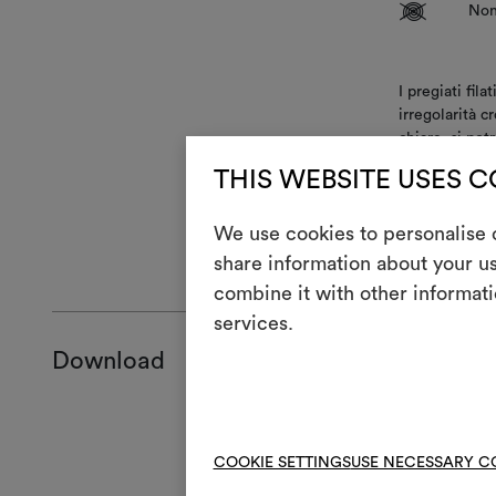
V
Non
I pregiati fil
irregolarità c
chiare, si pot
e in fase di s
THIS WEBSITE USES 
l'aspetto orig
spazzolare. Il
We use cookies to personalise c
ISTRUZIONI 
share information about your us
combine it with other informati
services.
Download
Product she
Certificatio
COOKIE SETTINGS
USE NECESSARY C
Technical S
High-res cl