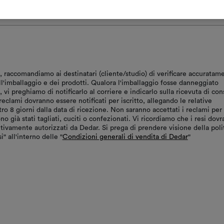
, raccomandiamo ai destinatari (cliente/studio) di verificare accuratam
ll'imballaggio e dei prodotti. Qualora l'imballaggio fosse danneggiato
vi preghiamo di notificarlo al corriere e indicarlo sulla ricevuta di co
reclami dovranno essere notificati per iscritto, allegando le relative
tro 8 giorni dalla data di ricezione. Non saranno accettati i reclami per
ono già stati tagliati, cuciti o confezionati. Vi ricordiamo che i resi dov
tivamente autorizzati da Dedar. Si prega di prendere visione della poli
i" all'interno delle "
Condizioni generali di vendita di Dedar
"