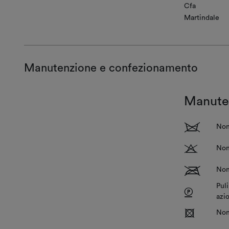
Cfa
Martindale
Manutenzione e confezionamento
Manute
1
Non
T
Non 
G
Non
Puli
P
azi
R
Non