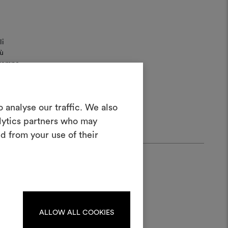
li
iù
l tempo
narne
Crea una
 analyse our traffic. We also
oodboard
alytics partners who may
d from your use of their
nterattivo per dare vita e condividere
costando materiali e tessuti per i tuoi
progetti.
Per creare o modificare le
dboard, effettua il login o
registrati.
ALLOW ALL COOKIES