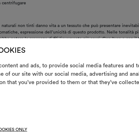
 centrifugare
ati naturali non tinti danno vita a un tessuto che può presentare inevitabi
romatiche, espressione dell’unicità di questo prodotto. Nelle tonalità p
rebbe notare la presenza di fili lievemente più scuri. Con l'uso e con i
toccaggio e arrotolatura, il pelo dei velluti può schiacciarsi. Per ripristi
COOKIES
inale, si consiglia di vaporizzare leggermente a una distanza di 20 cm e
 tessuto sarà consegnato su rotolo con il pelo rivolto verso l'esterno.
ontent and ads, to provide social media features and to
m
DI CURA GENERALE
e of our site with our social media, advertising and an
on that you’ve provided to them or that they’ve collecte
Uno strumento i
le tue idee, ac
et
DOWNLOAD
moo
ns.zip
DOWNLOAD
OOKIES ONLY
pecifications.pdf
DOWNLOAD
ose-up image
DOWNLOAD