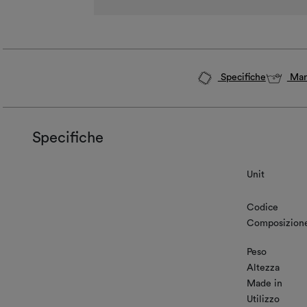
Specifiche
Man
Specifiche
Unit
Codice
Composizion
Peso
Altezza
Made in
Utilizzo