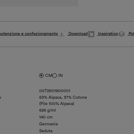
utenzione e confezionamento
Download
Inspiration
Pot
CM
IN
00T2501900001
e
63% Alpaca
37% Cotone
(Pile 100% Alpaca)
626 g/ml
140 cm
Germania
Seduta