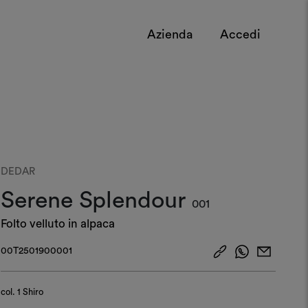
Azienda
Accedi
DEDAR
Serene Splendour
001
Folto velluto in alpaca
00T2501900001
col.
1 Shiro