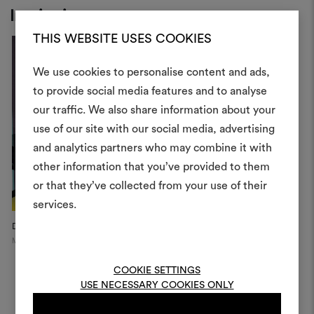
Inspiration
THIS WEBSITE USES COOKIES
We use cookies to personalise content and ads,
to provide social media features and to analyse
Crea 
our traffic. We also share information about your
use of our site with our social media, advertising
moodboar
and analytics partners who may combine it with
Uno strumento interattivo p
other information that you’ve provided to them
e condividere le tue idee,
or that they’ve collected from your use of their
materiali e tessuti per i tu
services.
Dedar Showroom
Dedar Campaign, 2022
D
Per creare o modifica
Milan
moodboard, effettua il 
registrati.
COOKIE SETTINGS
USE NECESSARY COOKIES ONLY