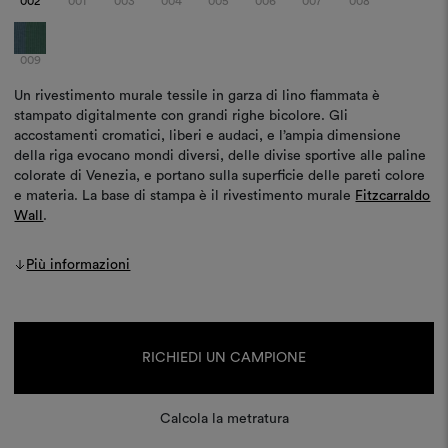
002
001
003
004
005
006
007
008
009
Un rivestimento murale tessile in garza di lino fiammata è
stampato digitalmente con grandi righe bicolore. Gli
accostamenti cromatici, liberi e audaci, e l’ampia dimensione
della riga evocano mondi diversi, delle divise sportive alle paline
colorate di Venezia, e portano sulla superficie delle pareti colore
e materia. La base di stampa è il rivestimento murale
Fitzcarraldo
Wall
.
Più informazioni
Disponibilità
attuale:
RICHIEDI UN CAMPIONE
Calcola la metratura