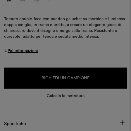
114
104
106
117
Tessuto double-face con puntino galuchat su morbida e luminosa
doppia ciniglia, in trama e ordito, a creare un elegante gioco di
chiaroscuro dove il disegno emerge sulla trama. Resistente e
durevole, adatto per tenda e seduta medio intensa.
Più informazioni
Disponibilità
attuale:
RICHIEDI UN CAMPIONE
Calcola la metratura
Specifiche