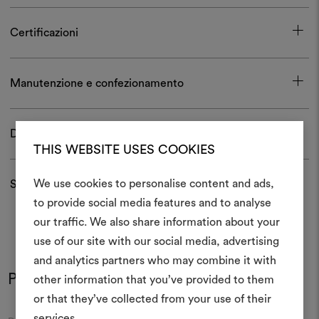
Certificazioni
Manutenzione e confezionamento
Download
THIS WEBSITE USES COOKIES
We use cookies to personalise content and ads,
Spedizioni e resi
to provide social media features and to analyse
Crea 
our traffic. We also share information about your
use of our site with our social media, advertising
moodboar
and analytics partners who may combine it with
Uno strumento interattivo p
Potrebbe interessarti anche
other information that you’ve provided to them
e condividere le tue idee,
or that they’ve collected from your use of their
materiali e tessuti per i tu
services.