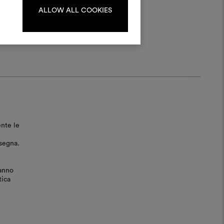
registrati.
ALLOW ALL COOKIES
LOGIN
REGISTRATI
ente le
nsegna.
ranno
tica