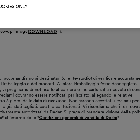
OOKIES ONLY
et
DOWNLOAD
ns.zip
DOWNLOAD
pecifications.pdf
DOWNLOAD
ose-up image
DOWNLOAD
, raccomandiamo ai destinatari (cliente/studio) di verificare accuratam
ll'imballaggio e dei prodotti. Qualora l'imballaggio fosse danneggiato
vi preghiamo di notificarlo al corriere e indicarlo sulla ricevuta di co
reclami dovranno essere notificati per iscritto, allegando le relative
tro 8 giorni dalla data di ricezione. Non saranno accettati i reclami per
ono già stati tagliati, cuciti o confezionati. Vi ricordiamo che i resi dov
tivamente autorizzati da Dedar. Si prega di prendere visione della poli
i" all'interno delle "
Condizioni generali di vendita di Dedar
"