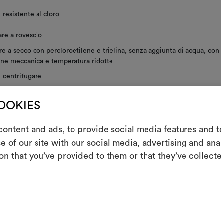
resistente al cloro
are a rovescio
re a secco con percloroetilene e trielina, senza aggiunta di acqua, con
one meccanica e temperatura ridotte
 centrifugare
 asciugare a macchina
COOKIES
ontent and ads, to provide social media features and to
ito, si consiglia l’utilizzo di una fodera interna che crea attrito con la
m
e of our site with our social media, advertising and an
ando lo scivolamento del tessuto.
on that you’ve provided to them or that they’ve collecte
Uno strumento i
DI CURA GENERALE
le tue idee, ac
moo