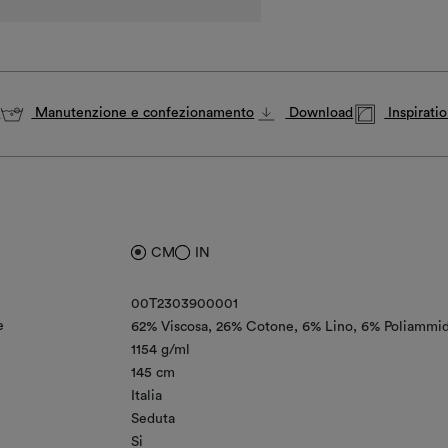
i
Manutenzione e confezionamento
Download
Inspirati
CM
IN
00T2303900001
e
62% Viscosa
26% Cotone
6% Lino
6% Poliammi
1154 g/ml
145 cm
Italia
Seduta
Si