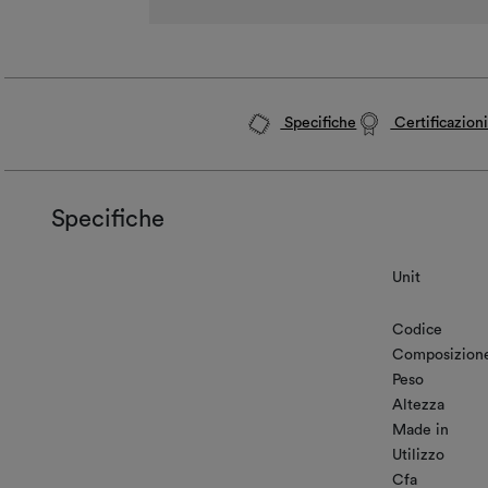
Specifiche
Certificazion
Specifiche
Unit
Codice
Composizion
Peso
Altezza
Made in
Utilizzo
Cfa