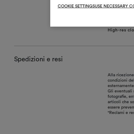
COOKIE SETTINGS
USE NECESSARY C
Product she
Certificatio
Technical S
High-res cl
Spedizioni e resi
Alla ricezione
condizioni de
esternamente, 
Gli eventuali 
fotografie, en
articoli che s
essere preven
"Reclami e res