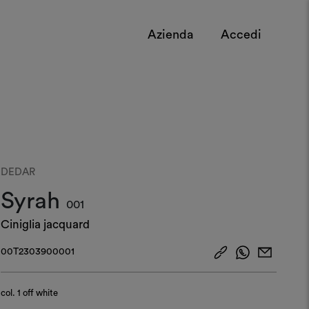
Azienda
Accedi
DEDAR
Syrah
001
Ciniglia jacquard
00T2303900001
col.
1 off white