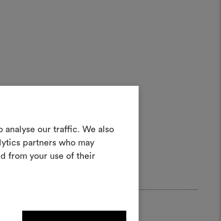
Crea una
 analyse our traffic. We also
oodboard
alytics partners who may
d from your use of their
nterattivo per dare vita e condividere
costando materiali e tessuti per i tuoi
progetti.
Per creare o modificare le
dboard, effettua il login o