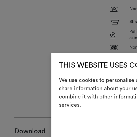
T
Non 
I
Stir
Puli
P
azi
V
Non
R
Non
THIS WEBSITE USES 
We use cookies to personalise c
Per uso imbott
share information about your us
ciniglia, evit
combine it with other informati
ISTRUZIONI 
services.
Download