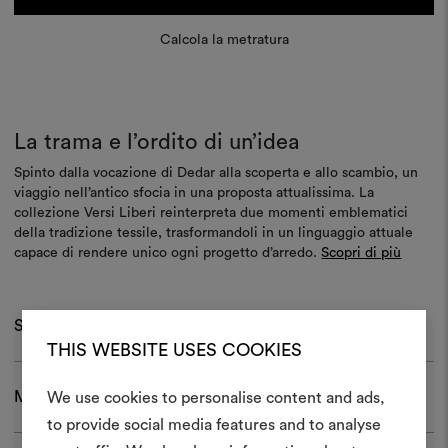
Calcola la metratura
La trama e l’ordito di un’idea
Spinto dalla vocazione di Dedar alla scoperta e allo scambio, un
viaggio nell’antico sfocia in una proposta attualissima. La
collezione Versi Liberi reinterpreta due momenti emblematici
della tradizione tessile, trasformandoli in un linguaggio attuale
capace di rendere unico ogni progetto d’arredo.
Scopri di più
Specifiche
THIS WEBSITE USES COOKIES
Manutenzione e confezionamento
We use cookies to personalise content and ads,
to provide social media features and to analyse