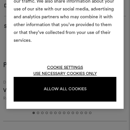
Crea 
our traffic. We also share information about your
Download
use of our site with our social media, advertising
moodboar
and analytics partners who may combine it with
Uno strumento interattivo p
other information that you’ve provided to them
Spedizioni e resi
e condividere le tue idee,
or that they’ve collected from your use of their
materiali e tessuti per i tu
services.
Per creare o modifica
moodboard, effettua il 
registrati.
Potrebbe interessarti anche
COOKIE SETTINGS
USE NECESSARY COOKIES ONLY
Moodboard
Moodboard
DEDAR
DEDAR
LOGIN
ALLOW ALL COOKIES
VLL6 001
VLL2 001
A
Raso e bouclé di lana con
Tela di seta e raso di lana con
U
sfumatura
sfumatura
REGISTRATI