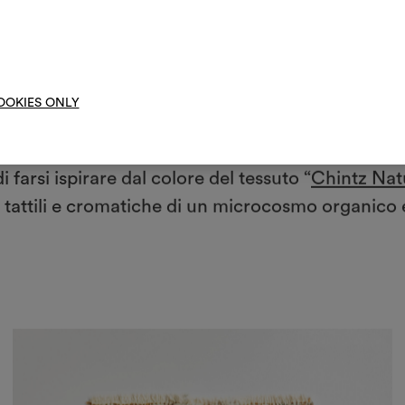
moo
OOKIES ONLY
 farsi ispirare dal colore del tessuto “
Chintz Nat
 tattili e cromatiche di un microcosmo organico 