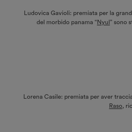
Ludovica Gavioli: premiata per la grande
del morbido panama “
Nyul
” sono s
Lorena Casile: premiata per aver traccia
Raso
, r