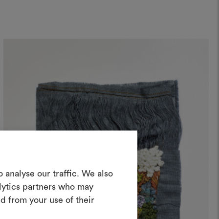
Crea una
 analyse our traffic. We also
oodboard
alytics partners who may
d from your use of their
nterattivo per dare vita e condividere
costando materiali e tessuti per i tuoi