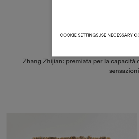
COOKIE SETTINGS
USE NECESSARY C
Zhang Zhijian: premiata per la capacità di
sensazioni