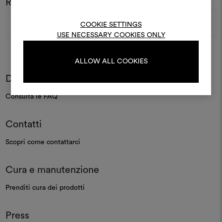
Rimani sempre aggiornato sul mondo DEDAR
moodboard, effettua il 
Indirizzo
registrati.
e-
COOKIE SETTINGS
mail
USE NECESSARY COOKIES ONLY
LOGIN
ALLOW ALL COOKIES
Domande frequenti
REGISTRATI
Consulta le FAQ
Contatti
Scopri come contattarci
Cura e manutenzione
Prenditi cura dei prodotti
Press