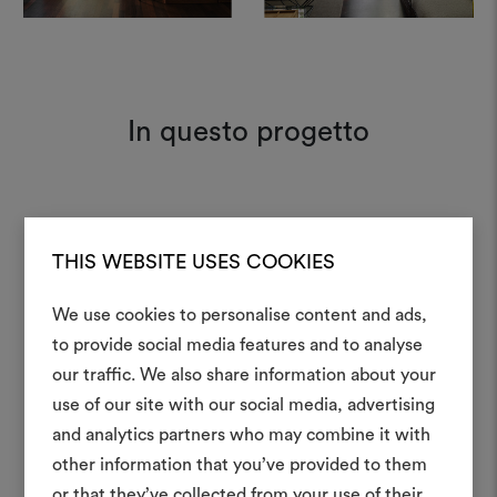
In questo progetto
Vladimiro 027
Moodboard
THIS WEBSITE USES COOKIES
We use cookies to personalise content and ads,
A Joy 001
Moodboard
to provide social media features and to analyse
Crea 
our traffic. We also share information about your
use of our site with our social media, advertising
moodboar
and analytics partners who may combine it with
Uno strumento interattivo p
other information that you’ve provided to them
e condividere le tue idee,
or that they’ve collected from your use of their