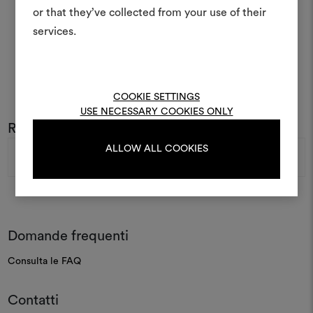
e condividere le tue idee,
or that they’ve collected from your use of their
materiali e tessuti per i tu
services.
Per creare o modifica
moodboard, effettua il 
registrati.
COOKIE SETTINGS
USE NECESSARY COOKIES ONLY
Rimani sempre aggiornato sul mondo DEDAR
LOGIN
Indirizzo
ALLOW ALL COOKIES
e-
mail
REGISTRATI
Domande frequenti
Consulta le FAQ
Contatti