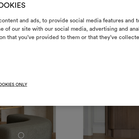
COOKIES
ontent and ads, to provide social media features and to
m
e of our site with our social media, advertising and an
on that you’ve provided to them or that they’ve collecte
Uno strumento i
le tue idee, ac
moo
OOKIES ONLY
+