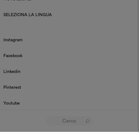
SELEZIONA LA LINGUA
Instagram
Facebook
Linkedin
Pinterest
Youtube
© 2026 Dedar P.IVA 03187590157