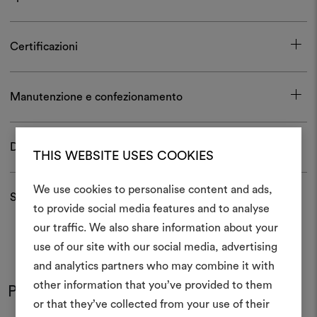
Certificazioni
Manutenzione e confezionamento
Download
THIS WEBSITE USES COOKIES
We use cookies to personalise content and ads,
Spedizioni e resi
to provide social media features and to analyse
Crea 
our traffic. We also share information about your
use of our site with our social media, advertising
moodboar
and analytics partners who may combine it with
Uno strumento interattivo p
other information that you’ve provided to them
Potrebbe interessarti anche
e condividere le tue idee,
or that they’ve collected from your use of their
materiali e tessuti per i tu