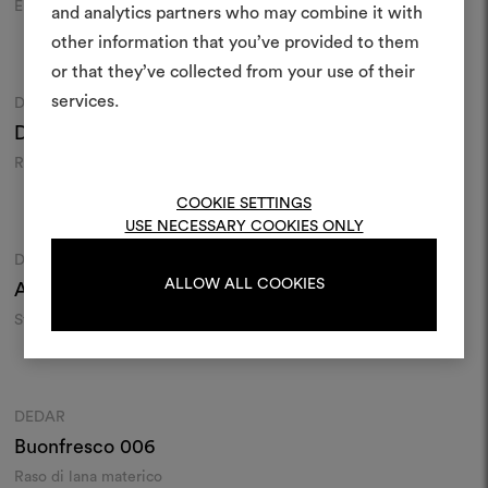
moodboar
Enigmi grafici su raso
Stampa su intreccio materico
and analytics partners who may combine it with
Uno strumento interattivo p
other information that you’ve provided to them
Colori
Colori
e condividere le tue idee,
or that they’ve collected from your use of their
materiali e tessuti per i tu
services.
DEDAR
DEDAR
Moodboard
Moodboard
Drappo
122
Marzban
003
Per creare o modifica
Raso di seta e lana
Stampa su intreccio materico
moodboard, effettua il 
registrati.
COOKIE SETTINGS
Colori
Colori
USE NECESSARY COOKIES ONLY
DEDAR
DEDAR
Moodboard
Moodboard
LOGIN
ALLOW ALL COOKIES
Armand Augustin
001
Tabulariga Grande
201
Stampa ombré chiné su lana
Riga
REGISTRATI
Colori
DEDAR
Moodboard
Buonfresco
006
Raso di lana materico