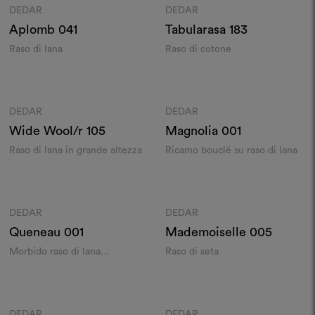
DEDAR
DEDAR
Moodboard
Moodboard
Aplomb
041
Tabularasa
183
Raso di lana
Raso di cotone
Colori
Colori
DEDAR
DEDAR
Moodboard
Moodboard
Wide Wool/r
105
Magnolia
001
Raso di lana in grande altezza
Ricamo bouclé su raso di lana
Colori
Colori
DEDAR
DEDAR
Moodboard
Moodboard
Queneau
001
Mademoiselle
005
Morbido raso di lana
Raso di seta
idrorepellente
Colori
Colori
DEDAR
DEDAR
Moodboard
Moodboard