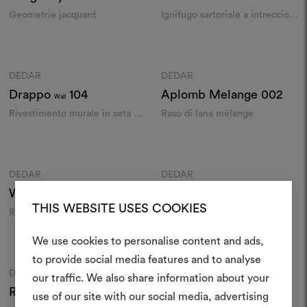
Geometrie jacquard
Ignifugo sartoriale a intreccio
finissimo
Colori
Colori
DEDAR
DEDAR
Moodboard
Moodboard
Drappo
104
Aplomb Melange
002
Wall
Rivestimento murale in seta e
Raso di lana mélange
lana
Colori
Colori
DEDAR
DEDAR
Moodboard
Moodboard
Wide Silk Raso
001
Alaska
005
THIS WEBSITE USES COOKIES
Raso di seta e lino in grande
Decoro arcaico su raso di
altezza
cotone
We use cookies to personalise content and ads,
Colori
Colori
to provide social media features and to analyse
Crea 
DEDAR
DEDAR
Moodboard
Moodboard
our traffic. We also share information about your
Rosetta
001
Paradiso Paisley
002
use of our site with our social media, advertising