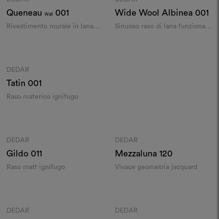
Queneau
001
Wide Wool Albinea
001
Wall
Rivestimento murale in lana
Sinuoso raso di lana funzionale
idrorepellente​
e in grande altezza​
Colori
DEDAR
Moodboard
Tatin
001
Raso materico ignifugo
Colori
Colori
DEDAR
DEDAR
Moodboard
Moodboard
Gildo
011
Mezzaluna
120
Raso matt ignifugo
Vivace geometria jacquard
Colori
Colori
DEDAR
DEDAR
Moodboard
Moodboard