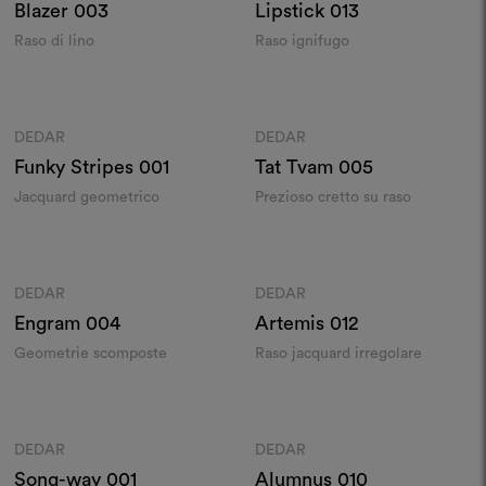
Blazer
003
Lipstick
013
Raso di lino
Raso ignifugo
Colori
Colori
DEDAR
DEDAR
Moodboard
Moodboard
Funky Stripes
001
Tat Tvam
005
Jacquard geometrico
Prezioso cretto su raso
Colori
Colori
DEDAR
DEDAR
Moodboard
Moodboard
Engram
004
Artemis
012
Geometrie scomposte
Raso jacquard irregolare
Colori
Colori
DEDAR
DEDAR
Moodboard
Moodboard
Song-way
001
Alumnus
010