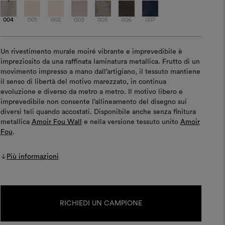
004
001
002
003
005
006
007
Un rivestimento murale moiré vibrante e imprevedibile è
impreziosito da una raffinata laminatura metallica. Frutto di un
movimento impresso a mano dall’artigiano, il tessuto mantiene
il senso di libertà del motivo marezzato, in continua
evoluzione e diverso da metro a metro. Il motivo libero e
imprevedibile non consente l’allineamento del disegno sui
diversi teli quando accostati. Disponibile anche senza finitura
metallica
Amoir Fou Wall
e nella versione tessuto unito
Amoir
Fou
.
Più informazioni
Disponibilità
attuale:
RICHIEDI UN CAMPIONE