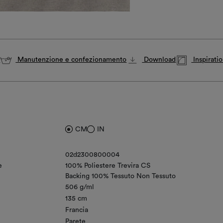
i
Manutenzione e confezionamento
Download
Inspirati
CM
IN
02d2300800004
e
100% Poliestere Trevira CS
Backing 100% Tessuto Non Tessuto
506 g/ml
135 cm
Francia
Parete