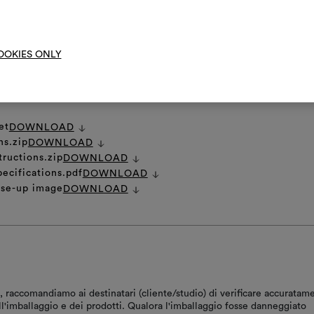
DI CURA GENERALE
moo
OOKIES ONLY
et
DOWNLOAD
ns.zip
DOWNLOAD
tructions.zip
DOWNLOAD
pecifications.pdf
DOWNLOAD
ose-up image
DOWNLOAD
, raccomandiamo ai destinatari (cliente/studio) di verificare accuratam
ll'imballaggio e dei prodotti. Qualora l'imballaggio fosse danneggiato