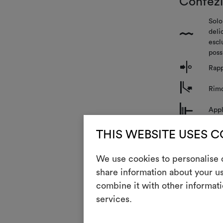
Confez
Solo
deli
{
escl
poss
o
Rapp
m
Rimo
n
Appl
THIS WEBSITE USES 
Manute
We use cookies to personalise c
i
Resi
share information about your us
combine it with other informati
services.
Questo rivest
non consente l