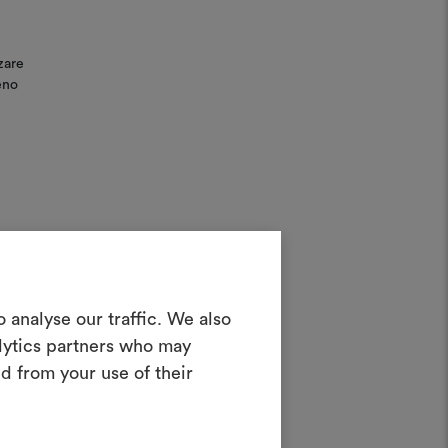
zare
eno
Crea una
 analyse our traffic. We also
oodboard
alytics partners who may
d from your use of their
nterattivo per dare vita e condividere
costando materiali e tessuti per i tuoi
le
progetti.