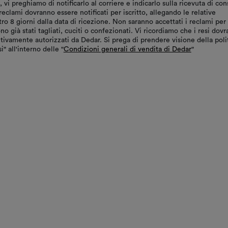
vi preghiamo di notificarlo al corriere e indicarlo sulla ricevuta di co
reclami dovranno essere notificati per iscritto, allegando le relative
tro 8 giorni dalla data di ricezione. Non saranno accettati i reclami per
ono già stati tagliati, cuciti o confezionati. Vi ricordiamo che i resi dov
tivamente autorizzati da Dedar. Si prega di prendere visione della poli
i" all'interno delle "
Condizioni generali di vendita di Dedar
"