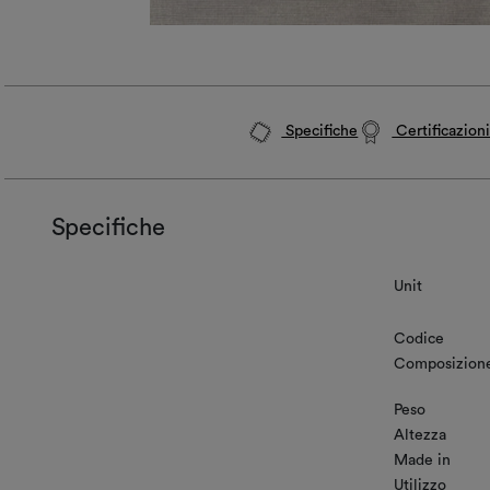
Specifiche
Certificazion
Specifiche
Unit
Codice
Composizion
Peso
Altezza
Made in
Utilizzo