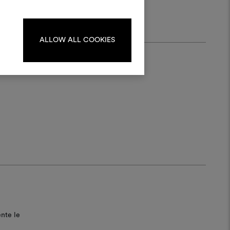
Per creare o modificare le
dboard, effettua il login o
registrati.
ALLOW ALL COOKIES
LOGIN
REGISTRATI
ente le