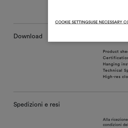
ISTRUZIONI 
COOKIE SETTINGS
USE NECESSARY C
Download
Product she
Certificatio
Hanging ins
Technical S
High-res cl
Spedizioni e resi
Alla ricezione
condizioni de