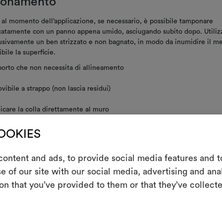
ionamento
 al momento dell’applicazione, se necessario, è possibile tamponare
catamente con un panno appena umido, asciugando subito dopo. Utiliz
usivamente un ben strizzato e non bagnato, in modo da inumidire il m
ibile la superficie.
orto che non necessita di allineamento
vibile a strappo (non lascia residui)
icare la colla direttamente al muro
COOKIES
nzione/lavaggio
ontent and ads, to provide social media features and to
m
stente alla luce
e of our site with our social media, advertising and an
on that you’ve provided to them or that they’ve collecte
Uno strumento i
le tue idee, ac
imento murale tessile è lavorato a mano. Il motivo libero e imprevedibi
'allineamento del disegno sui diversi teli quando accostati.