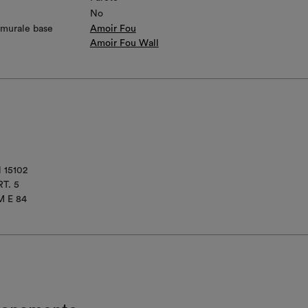
No
 murale base
Amoir Fou
Amoir Fou Wall
 15102
T. 5
M E 84