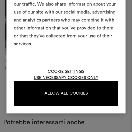
Crea 
our traffic. We also share information about your
use of our site with our social media, advertising
moodboar
and analytics partners who may combine it with
Uno strumento interattivo p
other information that you’ve provided to them
e condividere le tue idee,
or that they’ve collected from your use of their
materiali e tessuti per i tu
services.
Per creare o modifica
moodboard, effettua il 
The OWO Residential Project
registrati.
London
COOKIE SETTINGS
USE NECESSARY COOKIES ONLY
LOGIN
ALLOW ALL COOKIES
REGISTRATI
Potrebbe interessarti anche