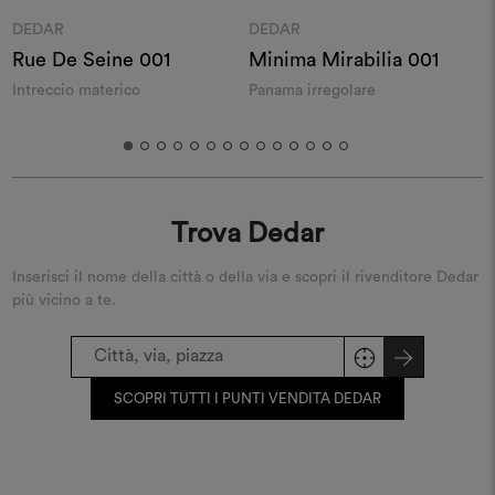
Moodboard
Moodboard
DEDAR
DEDAR
Rue De Seine 001
Minima Mirabilia 001
A
Intreccio materico
Panama irregolare
L
Trova Dedar
Inserisci il nome della città o della via e scopri il rivenditore Dedar
più vicino a te.
SCOPRI TUTTI I PUNTI VENDITA DEDAR