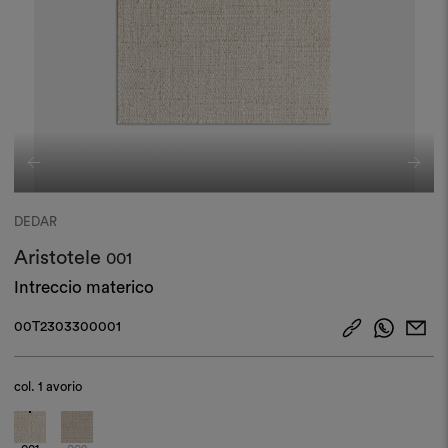
DEDAR
Aristotele
001
Intreccio materico
00T2303300001
col.
1 avorio