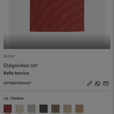
DEDAR
Didgeridoo
007
Rafia tecnica
00T2307500007
col.
7 Rooibos