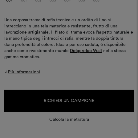
007
001
002
003
004
005
006
Una corposa trama di rafia tecnica e un ordito di lino si
intrecciano in una tela materica e resistente, frutto di una
lavorazione artigianale. Il filato di trama evoca l’aspetto naturale e
la mano tipica degli intrecci di rafia, mentre la doppia tintura
dona profondità al colore. Ideale per uso seduta, è disponibile
anche come rivestimento murale
Didgeridoo Wall
nella stessa
gamma cromatica.
Più informazioni
Disponibilità
attuale:
RICHIEDI UN CAMPIONE
Calcola la metratura