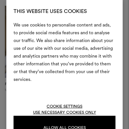
THIS WEBSITE USES COOKIES
We use cookies to personalise content and ads,
to provide social media features and to analyse
Crea 
our traffic. We also share information about your
use of our site with our social media, advertising
moodboar
and analytics partners who may combine it with
Uno strumento interattivo p
other information that you’ve provided to them
e condividere le tue idee,
or that they’ve collected from your use of their
materiali e tessuti per i tu
services.
Private Apartment
Per creare o modifica
Milan
moodboard, effettua il 
registrati.
COOKIE SETTINGS
USE NECESSARY COOKIES ONLY
LOGIN
ALLOW ALL COOKIES