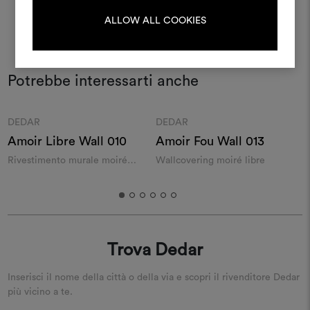
LOGIN
ALLOW ALL COOKIES
REGISTRATI
Potrebbe interessarti anche
Moodboard
Moodboard
DEDAR
DEDAR
Amoir Libre Wall 010
Amoir Fou Wall 013
I
Rivestimento murale moiré
Wallcovering moiré libre
C
libero
Trova Dedar
Inserisci il nome della città o della via e scopri il rivenditore Dedar
più vicino a te.