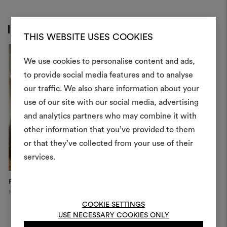
Inspiration
THIS WEBSITE USES COOKIES
We use cookies to personalise content and ads,
to provide social media features and to analyse
Crea 
our traffic. We also share information about your
use of our site with our social media, advertising
moodboar
and analytics partners who may combine it with
Uno strumento interattivo p
other information that you’ve provided to them
e condividere le tue idee,
or that they’ve collected from your use of their
materiali e tessuti per i tu
services.
Per creare o modifica
Penthouse Tribeca
Private Apartment
moodboard, effettua il 
New York
Brescia
registrati.
COOKIE SETTINGS
USE NECESSARY COOKIES ONLY