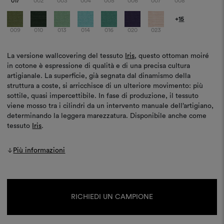
017
002
003
004
005
006
007
008
+
15
009
010
013
014
016
020
023
La versione wallcovering del tessuto
Iris
, questo ottoman moiré
in cotone è espressione di qualità e di una precisa cultura
artigianale. La superficie, già segnata dal dinamismo della
struttura a coste, si arricchisce di un ulteriore movimento: più
sottile, quasi impercettibile. In fase di produzione, il tessuto
viene mosso tra i cilindri da un intervento manuale dell’artigiano,
determinando la leggera marezzatura. Disponibile anche come
tessuto
Iris
.
Più informazioni
Disponibilità
attuale:
RICHIEDI UN CAMPIONE