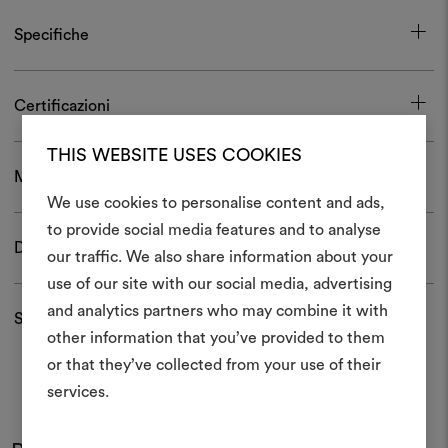
Specifiche
Certificazioni
THIS WEBSITE USES COOKIES
Manutenzione e confezionamento
We use cookies to personalise content and ads,
to provide social media features and to analyse
Download
Crea 
our traffic. We also share information about your
use of our site with our social media, advertising
moodboar
and analytics partners who may combine it with
Spedizioni e resi
Uno strumento interattivo p
other information that you’ve provided to them
e condividere le tue idee,
or that they’ve collected from your use of their
materiali e tessuti per i tu
services.
Per creare o modifica