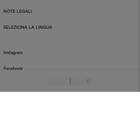
NOTE LEGALI
SELEZIONA LA LINGUA
Instagram
Facebook
Linkedin
Pinterest
Youtube
© 2026 Dedar P.IVA 03187590157