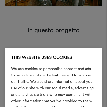
+
In questo progetto
Mezzaluna 128
Moodboard
THIS WEBSITE USES COOKIES
We use cookies to personalise content and ads,
Weave 001
Moodboard
to provide social media features and to analyse
Crea 
our traffic. We also share information about your
use of our site with our social media, advertising
moodboar
and analytics partners who may combine it with
Uno strumento interattivo p
other information that you’ve provided to them
e condividere le tue idee,