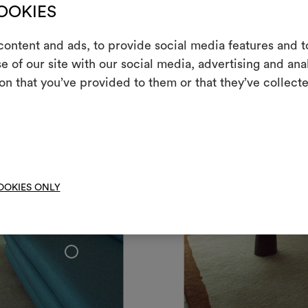
COOKIES
ontent and ads, to provide social media features and to
m
e of our site with our social media, advertising and an
on that you’ve provided to them or that they’ve collecte
Uno strumento i
le tue idee, ac
moo
OOKIES ONLY
+