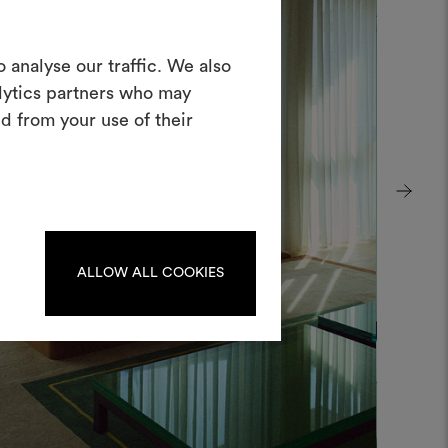
Crea una
 analyse our traffic. We also
oodboard
alytics partners who may
d from your use of their
nterattivo per dare vita e condividere
costando materiali e tessuti per i tuoi
progetti.
Per creare o modificare le
dboard, effettua il login o
registrati.
ALLOW ALL COOKIES
LOGIN
REGISTRATI