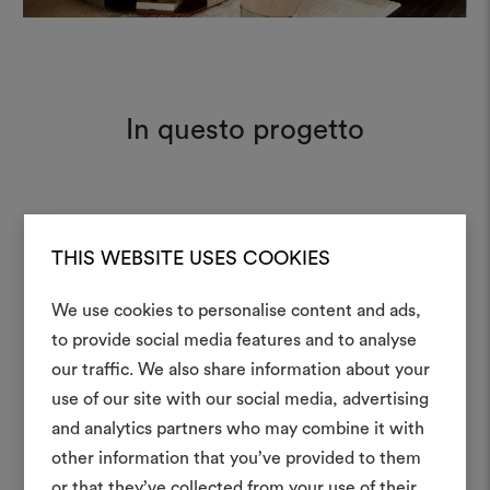
In questo progetto
Romeo & Giulietta 104
Moodboard
THIS WEBSITE USES COOKIES
We use cookies to personalise content and ads,
to provide social media features and to analyse
Crea 
our traffic. We also share information about your
use of our site with our social media, advertising
moodboar
and analytics partners who may combine it with
Uno strumento interattivo p
other information that you’ve provided to them
e condividere le tue idee,
or that they’ve collected from your use of their