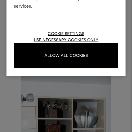
materiali e tessuti per i tu
services.
Per creare o modifica
moodboard, effettua il 
registrati.
COOKIE SETTINGS
USE NECESSARY COOKIES ONLY
Arc-en-ciel, Col. 2 Aquae
LOGIN
ALLOW ALL COOKIES
REGISTRATI