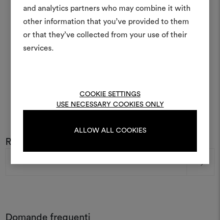
moodboar
and analytics partners who may combine it with
Uno strumento interattivo p
other information that you’ve provided to them
e condividere le tue idee,
or that they’ve collected from your use of their
materiali e tessuti per i tu
services.
Per creare o modifica
moodboard, effettua il 
registrati.
COOKIE SETTINGS
USE NECESSARY COOKIES ONLY
LOGIN
ALLOW ALL COOKIES
Rimani sempre aggiornato sul mondo DEDAR
Indirizzo
e-
REGISTRATI
mail
Domande frequenti