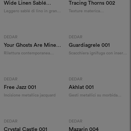
Wide Linen Sablé
Tracing Thorns
002
Leggero
001
Leggero sablé di lino in grande
Texture materica
altezza
idrorepellente
Colori
Colori
DEDAR
DEDAR
Moodboard
Moodboard
Your Ghosts Are Mine
Guardiagrele
001
001
Rilettura contemporanea
Scacchiera ignifuga con inserti
jacquard
luminosi
Colori
Colori
DEDAR
DEDAR
Moodboard
Moodboard
Free Jazz
001
Akhlat
001
Incisione metallica jacquard
Gesti metallici su morbida
ciniglia
Colori
Colori
DEDAR
DEDAR
Moodboard
Moodboard
Crystal Castle
001
Mazarin
004