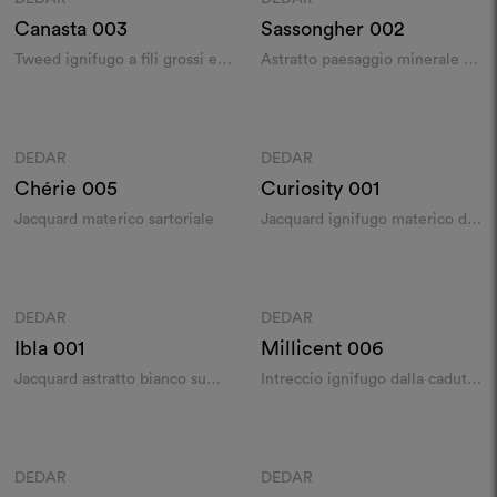
Canasta
003
Sassongher
002
Tweed ignifugo a fili grossi e
Astratto paesaggio minerale su
materici
jacquard materico
Colori
Colori
DEDAR
DEDAR
Moodboard
Moodboard
Chérie
005
Curiosity
001
Jacquard materico sartoriale
Jacquard ignifugo materico dai
riflessi metallici
Colori
Colori
DEDAR
DEDAR
Moodboard
Moodboard
Ibla
001
Millicent
006
Jacquard astratto bianco su
Intreccio ignifugo dalla caduta
bianco
morbida
Colori
Colori
DEDAR
DEDAR
Moodboard
Moodboard