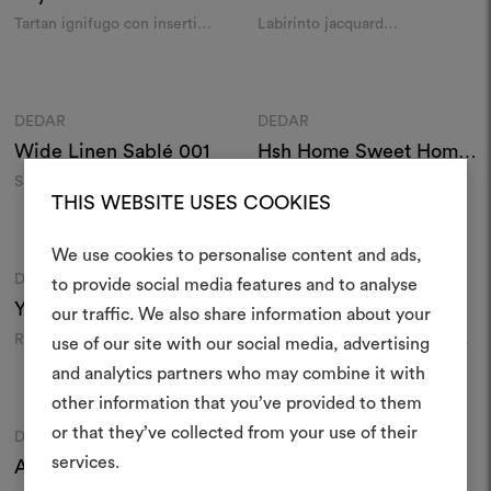
Tartan ignifugo con inserti
Labirinto jacquard
luminosi
indoor/outdoor
Colori
Colori
DEDAR
DEDAR
Moodboard
Moodboard
Wide Linen Sablé
001
Hsh Home Sweet Home
004
Sablé di lino in grande altezza
Macro tweed a effetto maglia
THIS WEBSITE USES COOKIES
Colori
Colori
We use cookies to personalise content and ads,
DEDAR
DEDAR
Moodboard
Moodboard
to provide social media features and to analyse
Crea 
Young And Lovely
002
Ingrid
001
our traffic. We also share information about your
Riga outdoor
Motivo carré indoor/outdoor
use of our site with our social media, advertising
moodboar
ignifugo da filato riciclato
and analytics partners who may combine it with
Colori
Colori
Uno strumento interattivo p
other information that you’ve provided to them
e condividere le tue idee,
or that they’ve collected from your use of their
DEDAR
DEDAR
Moodboard
Moodboard
materiali e tessuti per i tu
services.
Andatura
002
Electric Dreams
001