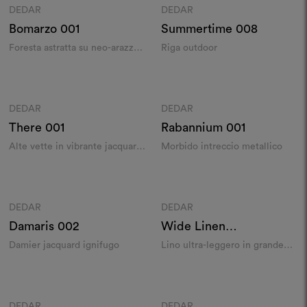
DEDAR
DEDAR
Moodboard
Moodboard
Bomarzo
001
Summertime
008
Foresta astratta su neo-arazzo
Riga outdoor
jacquard
Colori
Colori
DEDAR
DEDAR
Moodboard
Moodboard
There
001
Rabannium
001
Alte vette in vibrante jacquard
Morbido intreccio metallico
liseré
Colori
Colori
DEDAR
DEDAR
Moodboard
Moodboard
Damaris
002
Wide Linen
Leggerissimo
001
Damier jacquard ignifugo
Lino ultra-leggero in grande
altezza
Colori
Colori
DEDAR
DEDAR
Moodboard
Moodboard