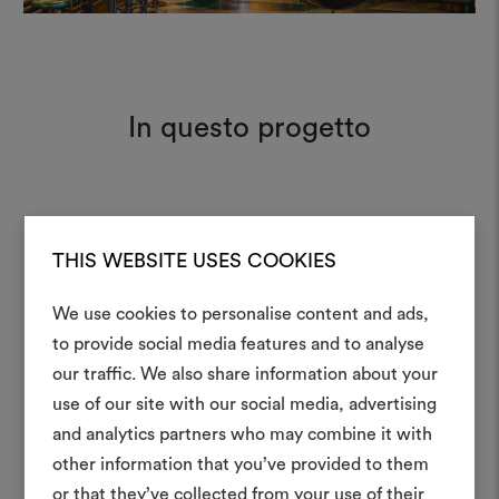
In questo progetto
Plushy 138
Moodboard
THIS WEBSITE USES COOKIES
We use cookies to personalise content and ads,
Lux 001
Moodboard
to provide social media features and to analyse
Crea 
our traffic. We also share information about your
use of our site with our social media, advertising
moodboar
and analytics partners who may combine it with
Uno strumento interattivo p
other information that you’ve provided to them
e condividere le tue idee,
or that they’ve collected from your use of their