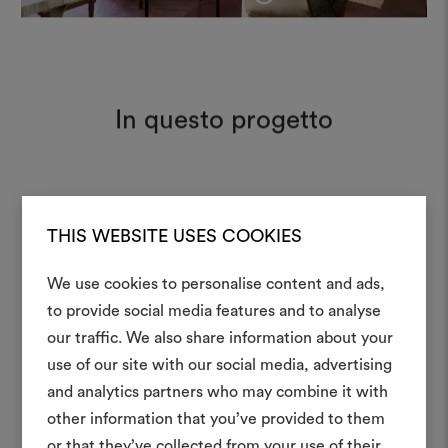
In questo progetto
Anna 104
Moodboard
THIS WEBSITE USES COOKIES
We use cookies to personalise content and ads,
Lindon R 003
Moodboard
to provide social media features and to analyse
Crea 
our traffic. We also share information about your
use of our site with our social media, advertising
moodboar
and analytics partners who may combine it with
Uno strumento interattivo p
other information that you’ve provided to them
e condividere le tue idee,
or that they’ve collected from your use of their