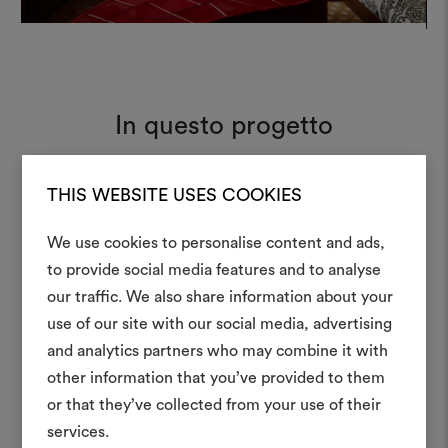
In questo progetto
THIS WEBSITE USES COOKIES
Tiger Mountain 001
Moodboard
We use cookies to personalise content and ads,
to provide social media features and to analyse
Crea 
our traffic. We also share information about your
use of our site with our social media, advertising
moodboar
and analytics partners who may combine it with
Uno strumento interattivo p
other information that you’ve provided to them
e condividere le tue idee,
or that they’ve collected from your use of their
materiali e tessuti per i tu
services.