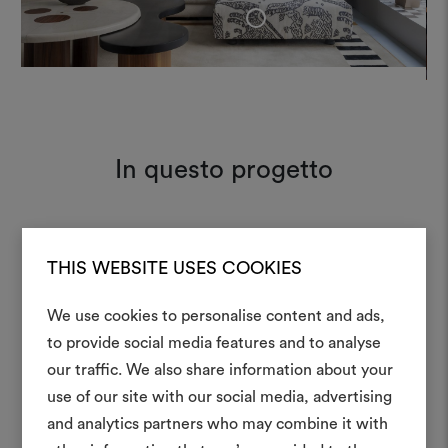
+
In questo progetto
Viridiana
001
Moodboard
Wall
THIS WEBSITE USES COOKIES
We use cookies to personalise content and ads,
to provide social media features and to analyse
Tiger Mountain 001
Moodboard
Crea 
our traffic. We also share information about your
use of our site with our social media, advertising
moodboar
and analytics partners who may combine it with
Uno strumento interattivo p