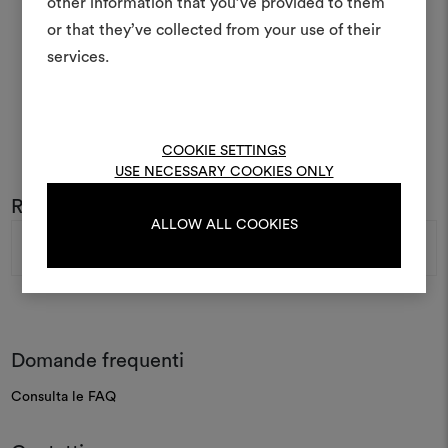
other information that you’ve provided to them
e condividere le tue idee,
or that they’ve collected from your use of their
materiali e tessuti per i tu
services.
Per creare o modifica
moodboard, effettua il 
registrati.
COOKIE SETTINGS
USE NECESSARY COOKIES ONLY
Rimani sempre aggiornato sul mondo DEDAR
LOGIN
ALLOW ALL COOKIES
Indirizzo
e-
mail
REGISTRATI
Domande frequenti
Consulta le FAQ