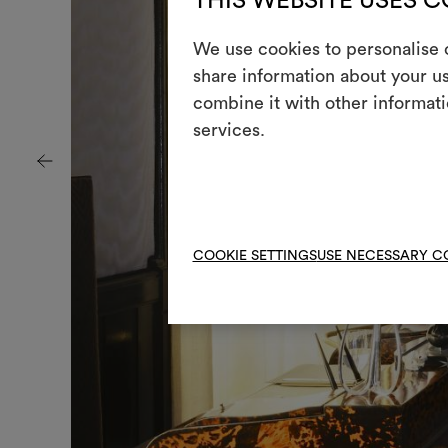
THIS WEBSITE USES 
We use cookies to personalise c
share information about your us
combine it with other informati
services.
COOKIE SETTINGS
USE NECESSARY C