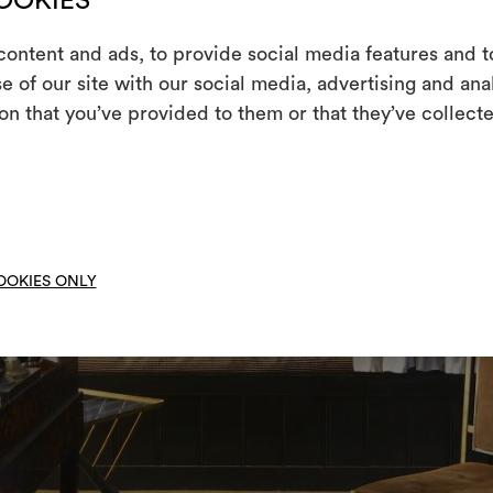
COOKIES
ontent and ads, to provide social media features and to
m
e of our site with our social media, advertising and an
+
on that you’ve provided to them or that they’ve collecte
Uno strumento i
le tue idee, ac
moo
OOKIES ONLY