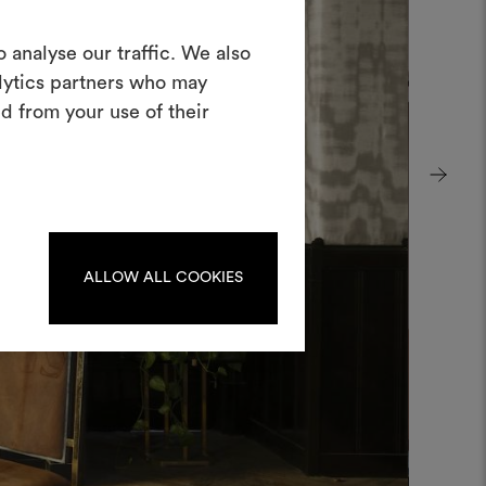
Crea una
 analyse our traffic. We also
oodboard
alytics partners who may
d from your use of their
nterattivo per dare vita e condividere
costando materiali e tessuti per i tuoi
progetti.
Per creare o modificare le
dboard, effettua il login o
registrati.
ALLOW ALL COOKIES
LOGIN
REGISTRATI