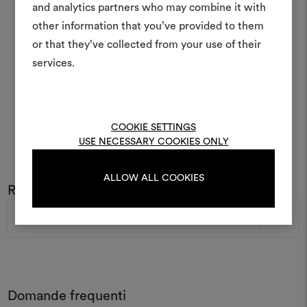
and analytics partners who may combine it with
Uno strumento interattivo p
other information that you’ve provided to them
e condividere le tue idee,
or that they’ve collected from your use of their
materiali e tessuti per i tu
services.
Per creare o modifica
moodboard, effettua il 
registrati.
COOKIE SETTINGS
USE NECESSARY COOKIES ONLY
LOGIN
ALLOW ALL COOKIES
Rimani sempre aggiornato sul mondo DEDAR
Indirizzo
e-
REGISTRATI
mail
Domande frequenti