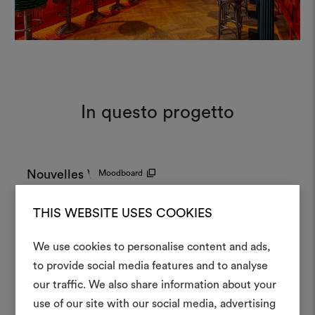
In questo progetto
Nouvelles Vagues 005
Moodboard
THIS WEBSITE USES COOKIES
Coriandoli 003
Moodboard
We use cookies to personalise content and ads,
to provide social media features and to analyse
Crea 
our traffic. We also share information about your
use of our site with our social media, advertising
Coriandoli 004
Moodboard
moodboar