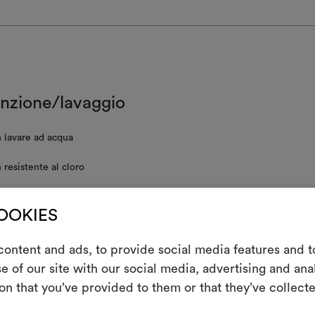
nzione/lavaggio
 lavare ad acqua
resistente al cloro
atura tiepida
COOKIES
re a secco con percloroetilene e trielina, senza aggiunta di acqua, con
one meccanica e temperatura ridotte
ontent and ads, to provide social media features and to
 asciugare a macchina
m
e of our site with our social media, advertising and an
 centrifugare
on that you’ve provided to them or that they’ve collecte
Uno strumento i
le tue idee, ac