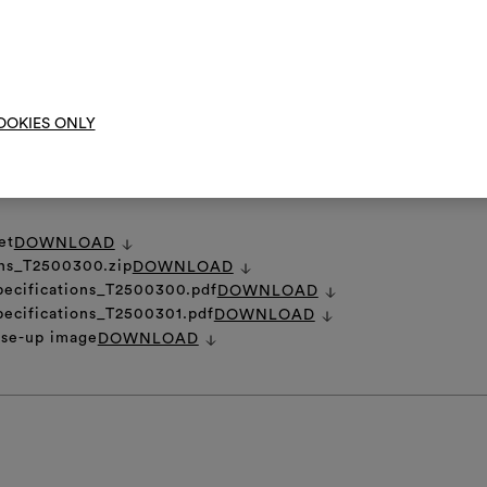
ne si consiglia di cucire con ago molto fine per evitare sfiocchettature
DI CURA GENERALE
moo
OOKIES ONLY
et
DOWNLOAD
ons_T2500300.zip
DOWNLOAD
pecifications_T2500300.pdf
DOWNLOAD
pecifications_T2500301.pdf
DOWNLOAD
ose-up image
DOWNLOAD