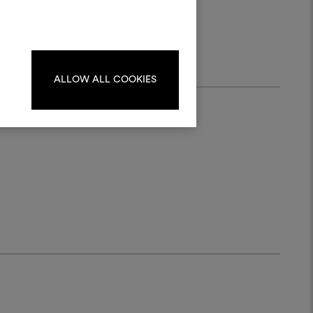
progetti.
.
Per creare o modificare le
dboard, effettua il login o
registrati.
ALLOW ALL COOKIES
LOGIN
REGISTRATI