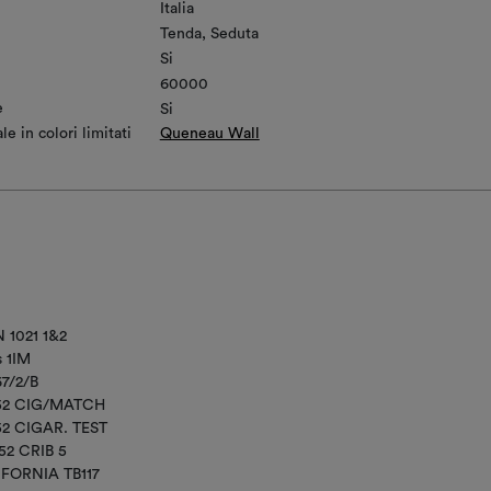
Italia
Tenda
Seduta
Si
60000
e
Si
e in colori limitati
Queneau Wall
 1021 1&2
s 1IM
67/2/B
852 CIG/MATCH
52 CIGAR. TEST
52 CRIB 5
IFORNIA TB117