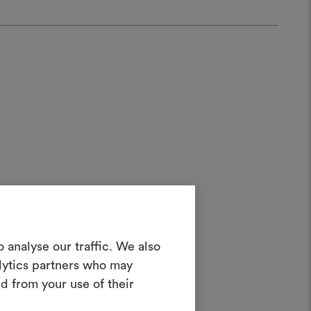
Crea una
 analyse our traffic. We also
oodboard
alytics partners who may
d from your use of their
nterattivo per dare vita e condividere
costando materiali e tessuti per i tuoi