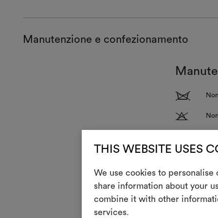
Manutenzione e confezionamento
Manute
1
Non
T
Non 
H
Stir
THIS WEBSITE USES 
Puli
P
azi
We use cookies to personalise c
R
Non
share information about your us
V
Non
combine it with other informati
services.