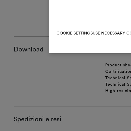
Nella confezio
ISTRUZIONI 
COOKIE SETTINGS
USE NECESSARY C
Download
Product she
Certificati
Technical S
Technical S
High-res cl
Spedizioni e resi