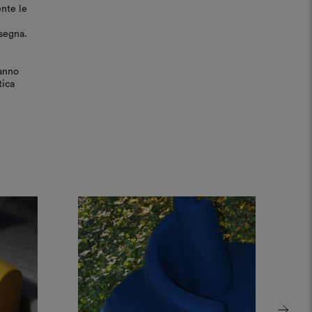
ente le
nsegna.
ranno
tica