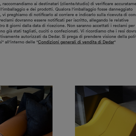
, raccomandiamo ai destinatari (cliente/studio) di verificare accuratam
ll'imballaggio e dei prodotti. Qualora l'imballaggio fosse danneggiato
vi preghiamo di notificarlo al corriere e indicarlo sulla ricevuta di co
reclami dovranno essere notificati per iscritto, allegando le relative
tro 8 giorni dalla data di ricezione. Non saranno accettati i reclami per
ono già stati tagliati, cuciti o confezionati. Vi ricordiamo che i resi dov
tivamente autorizzati da Dedar. Si prega di prendere visione della poli
i" all'interno delle "
Condizioni generali di vendita di Dedar
"