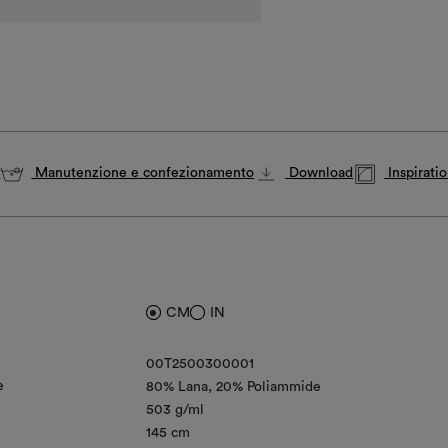
i
Manutenzione e confezionamento
Download
Inspirati
CM
IN
00T2500300001
e
80% Lana
20% Poliammide
503 g/ml
145 cm