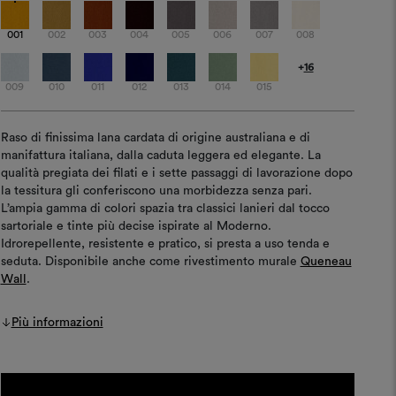
001
002
003
004
005
006
007
008
+
16
009
010
011
012
013
014
015
Raso di finissima lana cardata di origine australiana e di
manifattura italiana, dalla caduta leggera ed elegante. La
qualità pregiata dei filati e i sette passaggi di lavorazione dopo
la tessitura gli conferiscono una morbidezza senza pari.
L’ampia gamma di colori spazia tra classici lanieri dal tocco
sartoriale e tinte più decise ispirate al Moderno.
Idrorepellente, resistente e pratico, si presta a uso tenda e
seduta. Disponibile anche come rivestimento murale
Queneau
Wall
.
Più informazioni
Disponibilità