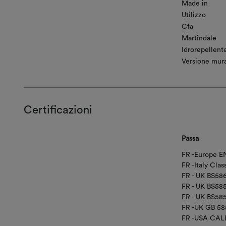
Made in
Utilizzo
Cfa
Martindale
Idrorepellent
Versione mural
Certificazioni
Passa
FR -Europe EN
FR -Italy Clas
FR - UK BS58
FR - UK BS5
FR - UK BS58
FR -UK GB 58
FR -USA CAL