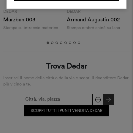
REGISTRATI
Moodboard
Moodboard
DEDAR
DEDAR
Marzban 003
Armand Augustin 002
A
Stampa su intreccio materico
Stampa ombré chiné su lana
S
Trova Dedar
Inserisci il nome della città o della via e scopri il rivenditore Dedar
più vicino a te.
SCOPRI TUTTI I PUNTI VENDITA DEDAR