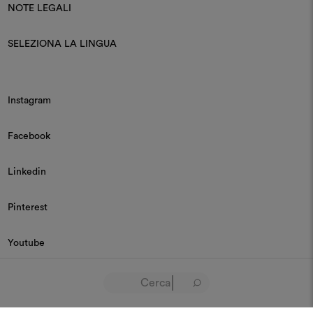
NOTE LEGALI
SELEZIONA LA LINGUA
Instagram
Facebook
Linkedin
Pinterest
Youtube
© 2026 Dedar P.IVA 03187590157