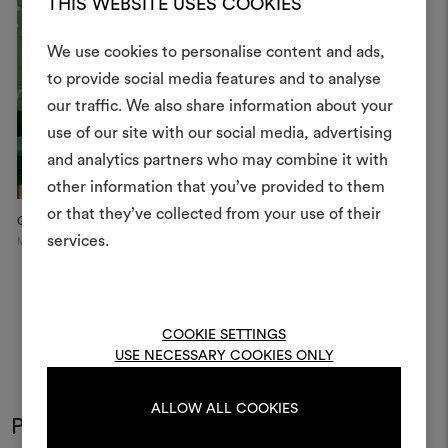
THIS WEBSITE USES COOKIES
We use cookies to personalise content and ads,
to provide social media features and to analyse
Crea 
our traffic. We also share information about your
use of our site with our social media, advertising
moodboar
and analytics partners who may combine it with
Uno strumento interattivo p
other information that you’ve provided to them
e condividere le tue idee,
or that they’ve collected from your use of their
General Oraá
Dedar Showroom
Pr
materiali e tessuti per i tu
services.
Madrid
Paris
Per creare o modifica
moodboard, effettua il 
registrati.
COOKIE SETTINGS
USE NECESSARY COOKIES ONLY
LOGIN
ALLOW ALL COOKIES
Potrebbe interessarti anche